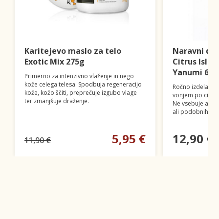
Karitejevo maslo za telo
Naravni deo
Exotic Mix 275g
Citrus Islan
Yanumi 60m
Primerno za intenzivno vlaženje in nego
kože celega telesa. Spodbuja regeneracijo
Ročno izdelan n
kože, kožo ščiti, preprečuje izgubo vlage
vonjem po citrus
ter zmanjšuje draženje.
Ne vsebuje alumi
ali podobnih škod
5,95 €
12,90 €
11,90 €