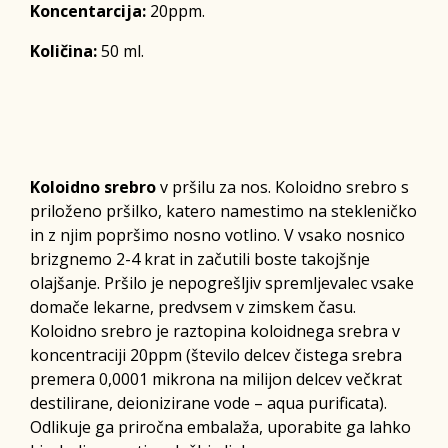
Koncentarcija:
20ppm.
Količina:
50 ml.
Koloidno srebro
v pršilu za nos. Koloidno srebro s
priloženo pršilko, katero namestimo na stekleničko
in z njim popršimo nosno votlino. V vsako nosnico
brizgnemo 2-4 krat in začutili boste takojšnje
olajšanje. Pršilo je nepogrešljiv spremljevalec vsake
domače lekarne, predvsem v zimskem času.
Koloidno srebro je raztopina koloidnega srebra v
koncentraciji 20ppm (število delcev čistega srebra
premera 0,0001 mikrona na milijon delcev večkrat
destilirane, deionizirane vode – aqua purificata).
Odlikuje ga priročna embalaža, uporabite ga lahko