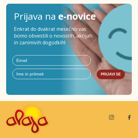
Prijava na
e-novice
Enkrat do dvakrat mesečno vas
bomo obvestili o novostih, akcijah
in zanimivih dogodkih!
PRIJAVI SE