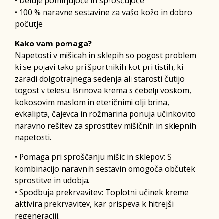
• Deluje pomirjujoče in sproščujoče
• 100 % naravne sestavine za vašo kožo in dobro
počutje
Kako vam pomaga?
Napetosti v mišicah in sklepih so pogost problem,
ki se pojavi tako pri športnikih kot pri tistih, ki
zaradi dolgotrajnega sedenja ali starosti čutijo
togost v telesu. Brinova krema s čebelji voskom,
kokosovim maslom in eteričnimi olji brina,
evkalipta, čajevca in rožmarina ponuja učinkovito
naravno rešitev za sprostitev mišičnih in sklepnih
napetosti.
• Pomaga pri sproščanju mišic in sklepov: S
kombinacijo naravnih sestavin omogoča občutek
sprostitve in udobja.
• Spodbuja prekrvavitev: Toplotni učinek kreme
aktivira prekrvavitev, kar prispeva k hitrejši
regeneraciji.