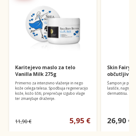
Karitejevo maslo za telo
Skin FairyT
Vanilla Milk 275g
občutljivo 
Primerno za intenzivno vlaženje in nego
Šampon je primer
kože celega telesa. Spodbuja regeneracijo
lasišče, nagnjeno
kože, kožo ščiti, preprečuje izgubo vlage
dermatitisu.
ter zmanjšuje draženje.
5,95 €
26,90 €
11,90 €