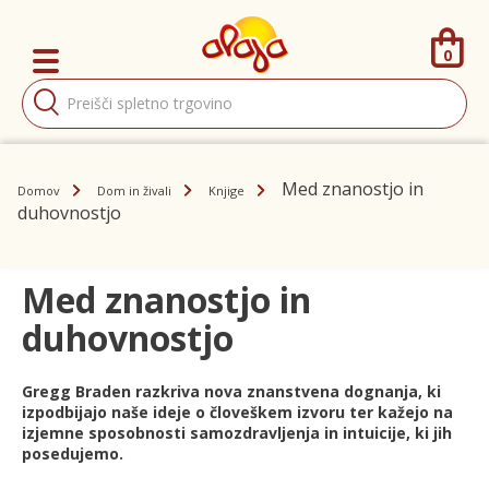
0
Products
search
Med znanostjo in
Domov
Dom in živali
Knjige
duhovnostjo
Med znanostjo in
duhovnostjo
Gregg Braden razkriva nova znanstvena dognanja, ki
izpodbijajo naše ideje o človeškem izvoru ter kažejo na
izjemne sposobnosti samozdravljenja in intuicije, ki jih
posedujemo.