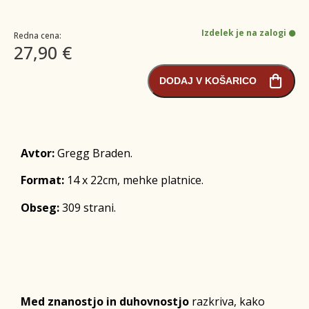
Izdelek je na zalogi
Redna cena:
27,90 €
DODAJ V KOŠARICO
Avtor:
Gregg Braden.
Format:
14 x 22cm, mehke platnice.
Obseg:
309 strani.
Med znanostjo in duhovnostjo
razkriva, kako