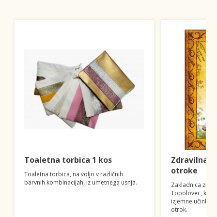
Toaletna torbica 1 kos
Zdravilna 
otroke
Toaletna torbica, na voljo v različnih
barvnih kombinacijah, iz umetnega usnja.
Zakladnica znan
Topolovec, ki va
izjemne učinke z
otrok.