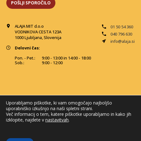
ALAJA MIT d.o.o
01 50 54 360
VODNIKOVA CESTA 123A
040 796 630
1000 Ljubljana, Slovenija
info@alaja.si
Delovni čas:
Pon. - Pet.:
9:00 - 13:00 in 14:00 - 18:00
Sob.:
9:00 - 12:00
Uporabljamo piškotke, ki vam omogočajo najboljšo
uporabniško izkušnjo na naši spletni strani.
Več informacij o tem, katere piškotke uporabljamo in kako jih
izklopite, najdete v
nastavitvah
.
© 2026 Alaja MIT. Vse pravice pridržane