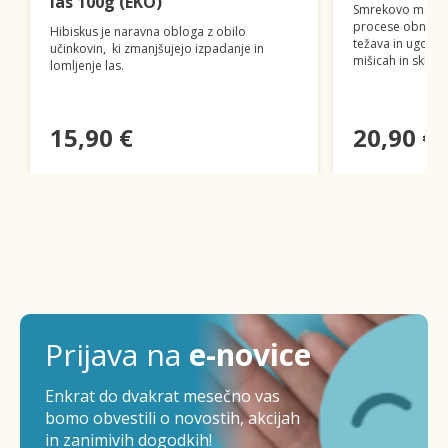
las 100g (EKO)
Smrekovo mazil
procese obnove 
Hibiskus je naravna obloga z obilo
težava in ugodno
učinkovin, ki zmanjšujejo izpadanje in
mišicah in sklepi
lomljenje las.
15,90 €
20,90 €
Prijava na
e-novice
Enkrat do dvakrat mesečno vas
bomo obvestili o novostih, akcijah
in zanimivih dogodkih!