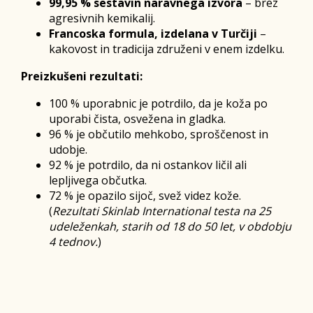
99,95 % sestavin naravnega izvora
– brez
agresivnih kemikalij.
Francoska formula, izdelana v Turčiji
–
kakovost in tradicija združeni v enem izdelku.
Preizkušeni rezultati:
100 % uporabnic je potrdilo, da je koža po
uporabi čista, osvežena in gladka.
96 % je občutilo mehkobo, sproščenost in
udobje.
92 % je potrdilo, da ni ostankov ličil ali
lepljivega občutka.
72 % je opazilo sijoč, svež videz kože.
(
Rezultati Skinlab International testa na 25
udeleženkah, starih od 18 do 50 let, v obdobju
4 tednov.
)