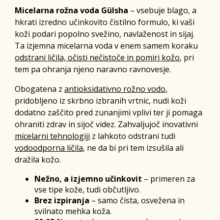
Micelarna rožna voda Gülsha
– vsebuje blago, a
hkrati izredno učinkovito čistilno formulo, ki vaši
koži podari popolno svežino, navlaženost in sijaj.
Ta izjemna micelarna voda v enem samem koraku
odstrani ličila, očisti nečistoče in pomiri kožo
, pri
tem pa ohranja njeno naravno ravnovesje.
Obogatena z
antioksidativno rožno vodo
,
pridobljeno iz skrbno izbranih vrtnic, nudi koži
dodatno zaščito pred zunanjimi vplivi ter ji pomaga
ohraniti zdrav in sijoč videz. Zahvaljujoč inovativni
micelarni tehnologiji
z lahkoto odstrani tudi
vodoodporna ličila
, ne da bi pri tem izsušila ali
dražila kožo.
Nežno, a izjemno učinkovit
– primeren za
vse tipe kože, tudi občutljivo.
Brez izpiranja
– samo čista, osvežena in
svilnato mehka koža.