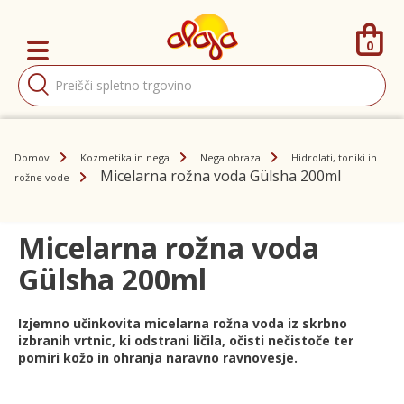
0
Products
search
Domov
Kozmetika in nega
Nega obraza
Hidrolati, toniki in
Micelarna rožna voda Gülsha 200ml
rožne vode
Micelarna rožna voda
Gülsha 200ml
Izjemno učinkovita micelarna rožna voda iz skrbno
izbranih vrtnic, ki odstrani ličila, očisti nečistoče ter
pomiri kožo in ohranja naravno ravnovesje.