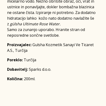
micelarno vodo. Nežno obrišite obraz, oči, vrat in
ustnice in ponavljajte, dokler bombažna blazinica
ne ostane čista. Izpiranje ni potrebno. Za dodatno
hidratacijo lahko kožo nato dodatno navlažite še
z
gülsha Ultimate Rose Water.
Samo za zunanjo uporabo. Hranite stran od
neposredne sončne svetlobe.
Proizvajalec:
Gulsha Kozmetik Sanayi Ve Ticaret
A.S., Turčija
Poreklo:
Turčija
Dobavitelj:
Sparks d.o.o.
Količina:
200ml.