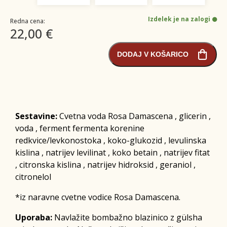
Izdelek je na zalogi
Redna cena:
22,00 €
DODAJ V KOŠARICO
Sestavine:
Cvetna voda Rosa Damascena , glicerin ,
voda , ferment fermenta korenine
redkvice/levkonostoka , koko-glukozid , levulinska
kislina , natrijev levilinat , koko betain , natrijev fitat
, citronska kislina , natrijev hidroksid , geraniol ,
citronelol
*iz naravne cvetne vodice Rosa Damascena.
Uporaba:
Navlažite bombažno blazinico z gülsha