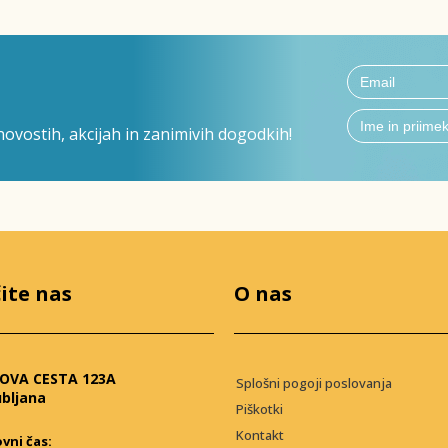
ovostih, akcijah in zanimivih dogodkih!
ite nas
O nas
OVA CESTA 123A
Splošni pogoji poslovanja
ubljana
Piškotki
Kontakt
vni čas: