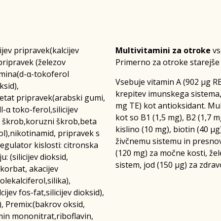
ijev pripravek(kalcijev
Multivitamini za otroke
vs
pripravek (železov
Primerno za otroke starejše o
amina(d-α-tokoferol
Vsebuje vitamin A (902 µg RE)
ksid),
krepitev imunskega sistema, 
cetat pripravek(arabski gumi,
mg TE) kot antioksidant. Mu
-α toko-ferol,silicijev
kot so B1 (1,5 mg), B2 (1,7 m
ni škrob,koruzni škrob,beta
kislino (10 mg), biotin (40 µg)
ol),nikotinamid, pripravek s
živčnemu sistemu in presnovi
egulator kislosti: citronska
(120 mg) za močne kosti, žel
: (silicijev dioksid,
sistem, jod (150 µg) za zdrav
korbat, akacijev
lekalciferol,silika),
ijev fos-fat,silicijev dioksid),
n), Premix:(bakrov oksid,
-min mononitrat,riboflavin,