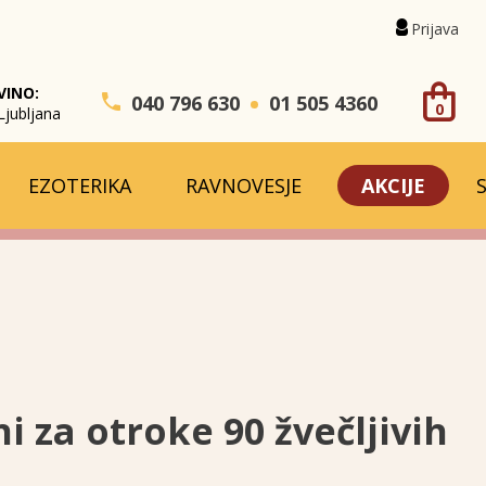
Prijava
VINO:
040 796 630
01 505 4360
0
Ljubljana
EZOTERIKA
RAVNOVESJE
AKCIJE
i za otroke 90 žvečljivih