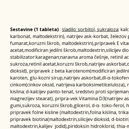
Sestavine (1 tableta)
:
sladilo: sorbitol, sukraloza;
kalc
karbonat, maltodekstrin), natrijev ask-korbat, železov 
fumarat,koruzni škrob, maltodekstrin),pripravek E vit
acetat,modificiran jedilni škrob,maltodextrin,silicijev dio
stabilizator:karagenan;naravna aroma češnje, retinil a
sukroza,retinil acetat,koruzni škrob,natrijev askorbat,dl
dioksid), pripravek z beta karotenom(modificiran jedil
karoten, glu-kozni sirup,natrijev askorbat,dl-α-tokofer
cinkom(cinkov oksid, natrijeva karboksimetilceluloza), r
kislina; d-kalcijev panto-tenat, sredstvo proti sprijemanju
magnezijev stearat), pripra-vek Vitamina D3(natrijev as
gumi,sukroza, koruzni škrob,glicerol, d-α- toko-ferol, ho
pripravek folne kisline (maltodextrin,folna kislina, trikalc
pripravek biotina(maltodextrin,silicijev dioksid, d-bioti
maltodextrin,kalijev jodid),piridoksin hidroklorid, thia