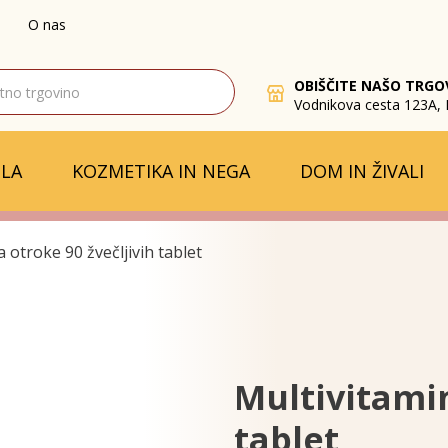
O nas
OBIŠČITE NAŠO TRGO
Vodnikova cesta 123A, 
LA
KOZMETIKA IN NEGA
DOM IN ŽIVALI
a otroke 90 žvečljivih tablet
Multivitamin
tablet