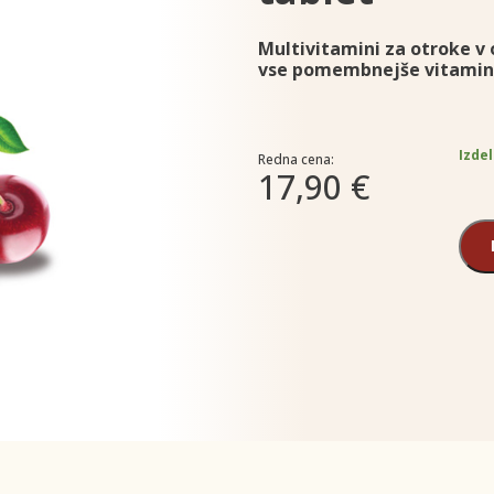
Multivitamini za otroke v o
vse pomembnejše vitamine i
Izdel
Redna cena:
17,90 €