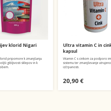
jev klorid Nigari
Ultra vitamin C in cin
kapsul
klorid pripomore k zmanjšanju
Vitamin C s cinkom za podporo 
oljši gibljivosti sklepov in k
sistemu ter zmanjševanje utrujenos
zobem.
izčrpanosti.
20,90 €