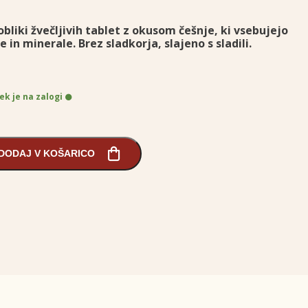
bliki žvečljivih tablet z okusom češnje, ki vsebujejo
n minerale. Brez sladkorja, slajeno s sladili.
ek je na zalogi
DODAJ V KOŠARICO