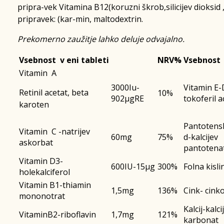
pripra-vek Vitamina B12(koruzni škrob,silicijev dioksid 
pripravek: (kar-min, maltodextrin.
Prekomerno zaužitje lahko deluje odvajalno.
Vsebnost v eni tableti
NRV%
Vsebnost 
Vitamin A
3000Iu-
Vitamin E-
Retinil acetat, beta
10%
902µgRE
tokoferil a
karoten
Pantotensk
Vitamin C -natrijev
60mg
75%
d-kalcijev
askorbat
pantotena
Vitamin D3-
600IU-15µg
300%
Folna kisli
holekalciferol
Vitamin B1-thiamin
1,5mg
136%
Cink- cink
mononotrat
Kalcij-kalci
VitaminB2-riboflavin
1,7mg
121%
karbonat