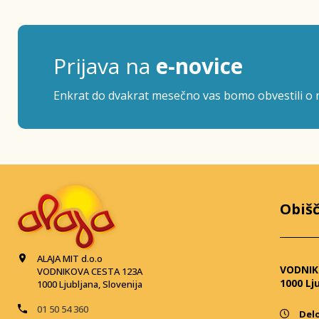
Prijava na
e-novice
Enkrat do dvakrat mesečno vas bomo obvestili o n
Obišč
ALAJA MIT d.o.o
VODNIK
VODNIKOVA CESTA 123A
1000 Lj
1000 Ljubljana, Slovenija
01 50 54 360
Delo