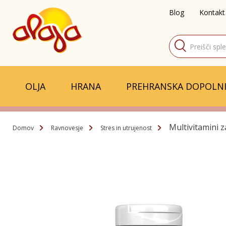
Blog
Kontakt
Products
search
OLJA
HRANA
PREHRANSKA DOPOLNI
Multivitamini z
Domov
Ravnovesje
Stres in utrujenost