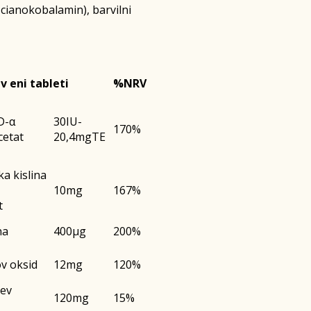
,cianokobalamin), barvilni
v eni tableti
%NRV
D-α
30IU-
170%
cetat
20,4mgTE
a kislina
10mg
167%
t
na
400µg
200%
ov oksid
12mg
120%
jev
120mg
15%