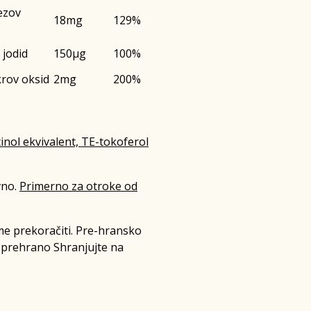
ezov
18mg
129%
 jodid
150µg
100%
rov oksid
2mg
200%
nol ekvivalent, TE-tokoferol
vno.
Primerno za otroke od
e prekoračiti. Pre-hransko
 prehrano Shranjujte na