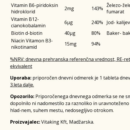
Vitamin B6-piridoksin
Železo-žel
2mg
143%
hidroklorid
fumarat
Vitamin B12-
6µg
240%
Jod- kalijev
cianokobalamin
Biotin d-biotin
40µg
80%
Baker- bak
Niacin Vitamon B3-
15mg
94%
nikotinamid
%NRV: dnevna prehranska referenčna vrednost, RE-reti
ekvivalent
Uporaba:
priporočen dnevni odmerek je 1 tableta dne
3.leta dalje.
Opozorilo:
Priporočenega dnevnega odmerka se ne sm
dopolnilo ni nadomestilo za raznoliko in uravnoteženo
hlad-nem, suhem mestu, nedosegljivo otrokom.
Proizvajalec:
Vitaking Kft, Madžarska.