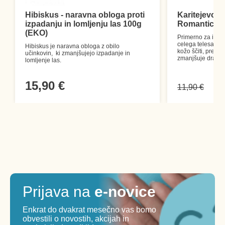
Hibiskus - naravna obloga proti
Karitejevo m
izpadanju in lomljenju las 100g
Romantic L
(EKO)
Primerno za inte
celega telesa. S
Hibiskus je naravna obloga z obilo
kožo ščiti, prepre
učinkovin, ki zmanjšujejo izpadanje in
zmanjšuje dražen
lomljenje las.
15,90 €
11,90 €
Prijava na
e-novice
Enkrat do dvakrat mesečno vas bomo
obvestili o novostih, akcijah in