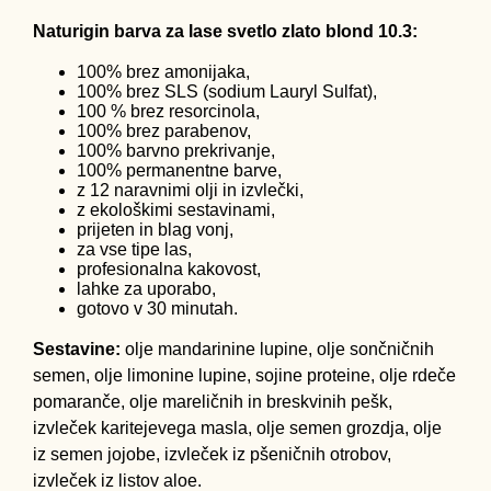
Naturigin barva za lase svetlo zlato blond 10.3:
100% brez amonijaka,
100% brez SLS (sodium Lauryl Sulfat),
100 % brez resorcinola,
100% brez parabenov,
100% barvno prekrivanje,
100% permanentne barve,
z 12 naravnimi olji in izvlečki,
z ekološkimi sestavinami,
prijeten in blag vonj,
za vse tipe las,
profesionalna kakovost,
lahke za uporabo,
gotovo v 30 minutah.
Sestavine:
olje mandarinine lupine, olje sončničnih
semen, olje limonine lupine, sojine proteine, olje rdeče
pomaranče, olje mareličnih in breskvinih pešk,
izvleček karitejevega masla, olje semen grozdja, olje
iz semen jojobe, izvleček iz pšeničnih otrobov,
izvleček iz listov aloe.