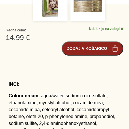
Izdelek je na zalogi
Redna cena:
14,99 €
DODAJ V KOŠARICO
INCI:
Colour cream:
aqua/water, sodium coco-sulfate,
ethanolamine, myristyl alcohol, cocamide mea,
cocamide mipa, cetearyl alcohol, cocamidopropyl
betaine, oleth-20, p-phenylenediamine, propanediol,
sodium sulfite, 2,4-diaminophenoxyethanol,