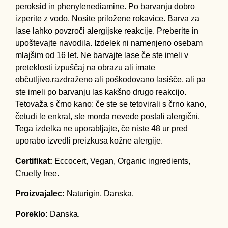
peroksid in phenylenediamine. Po barvanju dobro
izperite z vodo. Nosite priložene rokavice. Barva za
lase lahko povzroči alergijske reakcije. Preberite in
upoštevajte navodila. Izdelek ni namenjeno osebam
mlajšim od 16 let. Ne barvajte lase če ste imeli v
preteklosti izpuščaj na obrazu ali imate
občutljivo,razdraženo ali poškodovano lasišče, ali pa
ste imeli po barvanju las kakšno drugo reakcijo.
Tetovaža s črno kano: če ste se tetovirali s črno kano,
četudi le enkrat, ste morda nevede postali alergični.
Tega izdelka ne uporabljajte, če niste 48 ur pred
uporabo izvedli preizkusa kožne alergije.
Certifikat:
Eccocert, Vegan, Organic ingredients,
Cruelty free.
Proizvajalec:
Naturigin, Danska.
Poreklo:
Danska.