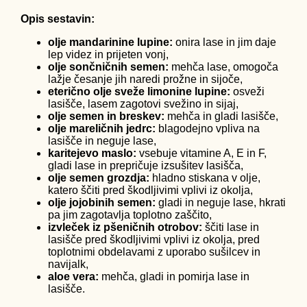
Opis sestavin:
olje mandarinine lupine:
onira lase in jim daje
lep videz in prijeten vonj,
olje sončničnih semen:
mehča lase, omogoča
lažje česanje jih naredi prožne in sijoče,
eterično olje sveže limonine lupine:
osveži
lasišče, lasem zagotovi svežino in sijaj,
olje semen in breskev:
mehča in gladi lasišče,
olje mareličnih jedrc:
blagodejno vpliva na
lasišče in neguje lase,
karitejevo maslo:
vsebuje vitamine A, E in F,
gladi lase in prepričuje izsušitev lasišča,
olje semen grozdja:
hladno stiskana v olje,
katero ščiti pred škodljivimi vplivi iz okolja,
olje jojobinih semen:
gladi in neguje lase, hkrati
pa jim zagotavlja toplotno zaščito,
izvleček iz pšeničnih otrobov:
ščiti lase in
lasišče pred škodljivimi vplivi iz okolja, pred
toplotnimi obdelavami z uporabo sušilcev in
navijalk,
aloe vera:
mehča, gladi in pomirja lase in
lasišče.