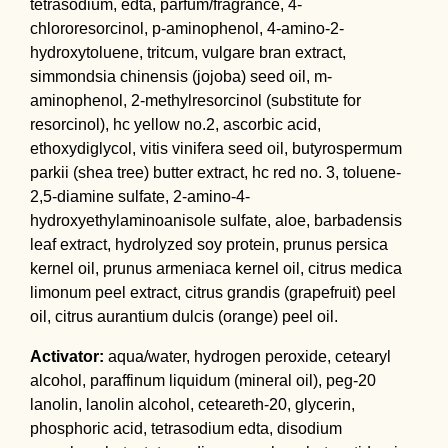
tetrasodium, edta, parfum/fragrance, 4-
chlororesorcinol, p-aminophenol, 4-amino-2-
hydroxytoluene, tritcum, vulgare bran extract,
simmondsia chinensis (jojoba) seed oil, m-
aminophenol, 2-methylresorcinol (substitute for
resorcinol), hc yellow no.2, ascorbic acid,
ethoxydiglycol, vitis vinifera seed oil, butyrospermum
parkii (shea tree) butter extract, hc red no. 3, toluene-
2,5-diamine sulfate, 2-amino-4-
hydroxyethylaminoanisole sulfate, aloe, barbadensis
leaf extract, hydrolyzed soy protein, prunus persica
kernel oil, prunus armeniaca kernel oil, citrus medica
limonum peel extract, citrus grandis (grapefruit) peel
oil, citrus aurantium dulcis (orange) peel oil.
Activator:
aqua/water, hydrogen peroxide, cetearyl
alcohol, paraffinum liquidum (mineral oil), peg-20
lanolin, lanolin alcohol, ceteareth-20, glycerin,
phosphoric acid, tetrasodium edta, disodium