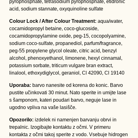
pyrophosphate, tetrasodium pyrophosphate, etidronic
acid, sodium stannate, oxyquinoline sulfate
Colour Lock / After Colour Treatment:
aqua/water,
cocamidopropyl betaine, coco-glucoside,
cocamidopropylamine oxide, peg-15, cocopolyamine,
sodium coco-sulfate, propanediol, parfum/fragrance,
peg-55 propylene glycol oleate, citric acid, benzyl
alcohol, phenoxyethanol, limonene, hexyl cinnamal,
potassium sorbate, triticum vulgare bran extract,
linalool, ethoxydiglycol, geraniol, Cl 42090, Cl 19140
Uporaba:
barvo nanesite od korena do konic. Barvo
pustite učinkovati 30 minut. Nato sperite in umijte lase
s šamponom, kateri poudari barvo, neguje lase in
ugodno vpliva na vaše lasišče.
Opozorilo:
izdelek ni namenjen barvanju obrvi in
trepalnic. Izogibajte kontaktu z očmi. V primeru
kontakta z očmi takoj sperite z vodo. Vsebuje hidrogen