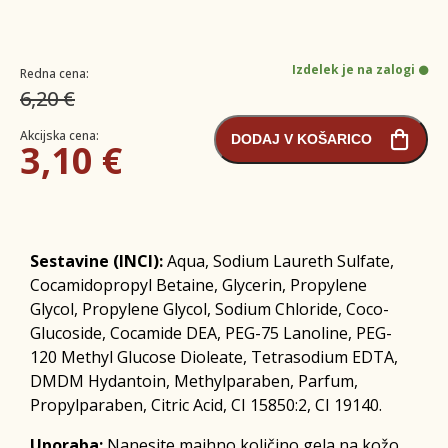
Izdelek je na zalogi
Redna cena:
6,20 €
Akcijska cena:
DODAJ V KOŠARICO
3,10 €
Sestavine (INCI):
Aqua, Sodium Laureth Sulfate,
Cocamidopropyl Betaine, Glycerin, Propylene
Glycol, Propylene Glycol, Sodium Chloride, Coco-
Glucoside, Cocamide DEA, PEG-75 Lanoline, PEG-
120 Methyl Glucose Dioleate, Tetrasodium EDTA,
DMDM Hydantoin, Methylparaben, Parfum,
Propylparaben, Citric Acid, CI 15850:2, CI 19140.
Uporaba:
Nanesite majhno količino gela na kožo,