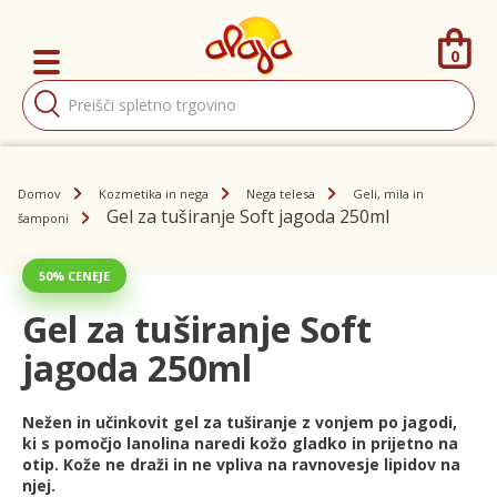
0
Products
search
Domov
Kozmetika in nega
Nega telesa
Geli, mila in
Gel za tuširanje Soft jagoda 250ml
šamponi
50% CENEJE
Gel za tuširanje Soft
jagoda 250ml
Nežen in učinkovit gel za tuširanje z vonjem po jagodi,
ki s pomočjo lanolina naredi kožo gladko in prijetno na
otip. Kože ne draži in ne vpliva na ravnovesje lipidov na
njej.