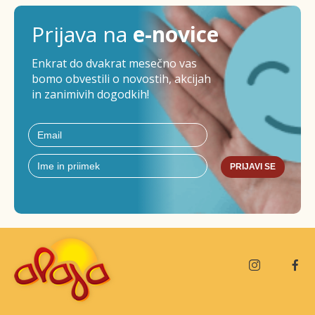
Prijava na
e-novice
Enkrat do dvakrat mesečno vas
bomo obvestili o novostih, akcijah
in zanimivih dogodkih!
PRIJAVI SE