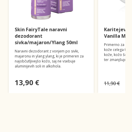
Skin FairyTale naravni
Karitejevo 
dezodorant
Vanilla Mil
sivka/majaron/Ylang 50ml
Primerno za inte
kože celega tele
Naravni dezodorant z vonjem po sivki,
kože, kožo ščiti
majaronu in ylang ylang, ki je primeren za
ter zmanjšuje dr
najobčutljivejšo kožo, saj ne vsebuje
aluminijevih soli in alkohola.
13,90 €
11,90 €