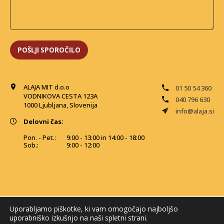
ALAJA MIT d.o.o
01 50 54 360
VODNIKOVA CESTA 123A
040 796 630
1000 Ljubljana, Slovenija
info@alaja.si
Delovni čas:
Pon. - Pet.:
9:00 - 13:00 in 14:00 - 18:00
Sob.:
9:00 - 12:00
Uporabljamo piškotke, ki vam omogočajo najboljšo
uporabniško izkušnjo na naši spletni strani.