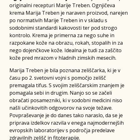
originalni recepturi Marije Treben. Ognjičeva
krema Marija Treben je naraven proizvod, narejen
po normativih Marije Treben in v skladu s
sodobnimi standardi kakovosti ter pod strogo
kontrolo. Krema je primerna za nego suhe in
razpokane kože na obrazu, rokah, stopalih in za
nego dojenčkove kože. Idealna je tudi za zaščito
kože pred mrazom v hladnih zimskih mesecih.
Marija Treben je bila poznana zeliščarka, ki je v
času po 2. svetovni vojni s pomočjo zelišč
premagala tifus. S svojim zeliščarskim znanjem je
pomagala sebi in drugim. Nanjo so se začeli
obračati posamezniki, ki v sodobni medicini niso
našli učinkovitih odgovorov na svoje težave.
Povpraševanje je do danes tako naraslo, da se je
priprava izdelkov razvila v enega najmodernejših
evropskih laboratorijev s področja predelave
zdravilnih zelišč in fitoterapije.