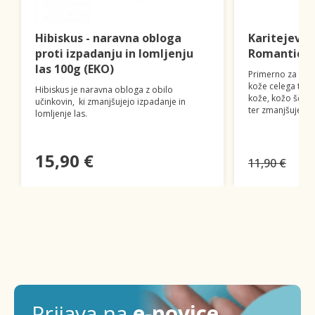
Hibiskus - naravna obloga
Karitejevo 
proti izpadanju in lomljenju
Romantic L
las 100g (EKO)
Primerno za inte
kože celega tele
Hibiskus je naravna obloga z obilo
kože, kožo ščiti
učinkovin, ki zmanjšujejo izpadanje in
ter zmanjšuje dr
lomljenje las.
15,90 €
11,90 €
Prijava na
e-novice