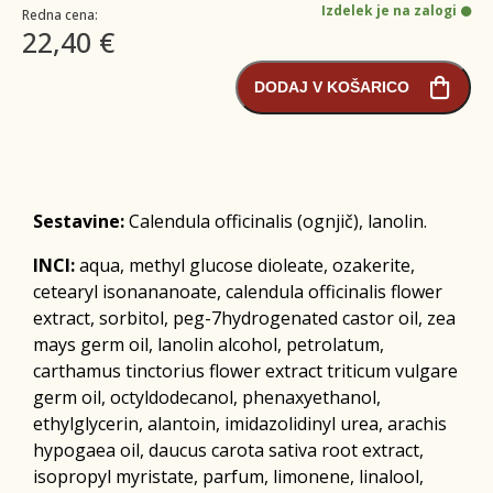
Izdelek je na zalogi
Redna cena:
22,40 €
DODAJ V KOŠARICO
Sestavine:
Calendula officinalis (ognjič), lanolin.
INCI:
aqua, methyl glucose dioleate, ozakerite,
cetearyl isonananoate, calendula officinalis flower
extract, sorbitol, peg-7hydrogenated castor oil, zea
mays germ oil, lanolin alcohol, petrolatum,
carthamus tinctorius flower extract triticum vulgare
germ oil, octyldodecanol, phenaxyethanol,
ethylglycerin, alantoin, imidazolidinyl urea, arachis
hypogaea oil, daucus carota sativa root extract,
isopropyl myristate, parfum, limonene, linalool,