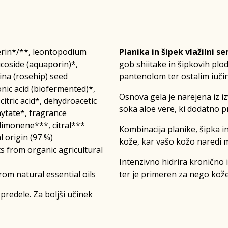
cerin*/**, leontopodium
Planika in šipek vlažilni s
ucoside (aquaporin)*,
gob shiitake in šipkovih plo
ina (rosehip) seed
pantenolom ter ostalim iučin
onic acid (biofermented)*,
Osnova gela je narejena iz iz
tric acid*, dehydroacetic
soka aloe vere, ki dodatno p
hytate*, fragrance
 limonene***, citral***
Kombinacija planike, šipka i
 origin (97 %)
kože, kar vašo kožo naredi m
ts from organic agricultural
Intenzivno hidrira kronično
om natural essential oils
ter je primeren za nego kože 
predele. Za boljši učinek