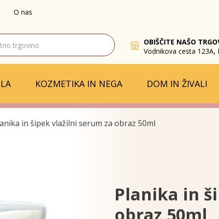
O nas
OBIŠČITE NAŠO TRGO
Vodnikova cesta 123A, 
LA
KOZMETIKA IN NEGA
DOM IN ŽIVALI
anika in šipek vlažilni serum za obraz 50ml
Planika in š
obraz 50ml