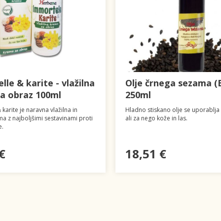
le & karite - vlažilna
Olje črnega sezama (
a obraz 100ml
250ml
karite je naravna vlažilna in
Hladno stiskano olje se uporablja v
ma z najboljšimi sestavinami proti
ali za nego kože in las.
e.
€
18,51 €