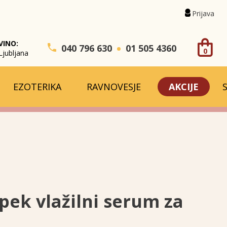
Prijava
VINO:
040 796 630
01 505 4360
0
Ljubljana
EZOTERIKA
RAVNOVESJE
AKCIJE
ipek vlažilni serum za