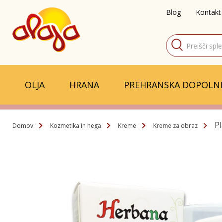
Blog
Kontakt
Products
search
OLJA
HRANA
PREHRANSKA DOPOLNI
Pl
Domov
Kozmetika in nega
Kreme
Kreme za obraz