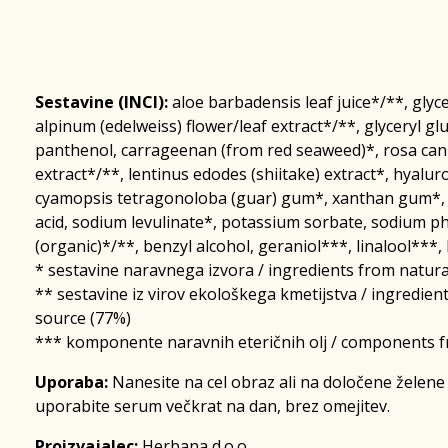
Sestavine (INCI):
aloe barbadensis leaf juice*/**, gly
alpinum (edelweiss) flower/leaf extract*/**, glyceryl gl
panthenol, carrageenan (from red seaweed)*, rosa can
extract*/**, lentinus edodes (shiitake) extract*, hyalur
cyamopsis tetragonoloba (guar) gum*, xanthan gum*, ci
acid, sodium levulinate*, potassium sorbate, sodium p
(organic)*/**, benzyl alcohol, geraniol***, linalool***,
* sestavine naravnega izvora / ingredients from natural
** sestavine iz virov ekološkega kmetijstva / ingredien
source (77%)
*** komponente naravnih eteričnih olj / components fr
Uporaba:
Nanesite na cel obraz ali na določene želene 
uporabite serum večkrat na dan, brez omejitev.
Proizvajalec:
Herbana d.o.o.