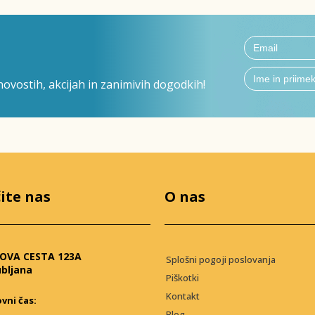
ovostih, akcijah in zanimivih dogodkih!
ite nas
O nas
OVA CESTA 123A
Splošni pogoji poslovanja
ubljana
Piškotki
Kontakt
vni čas:
Blog