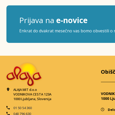
Prijava na
e-novice
Enkrat do dvakrat mesečno vas bomo obvestili o n
Obišč
ALAJA MIT d.o.o
VODNIK
VODNIKOVA CESTA 123A
1000 Lj
1000 Ljubljana, Slovenija
01 50 54 360
Delo
040 796 630