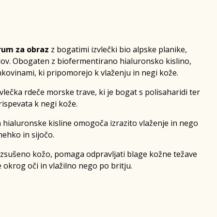
erum za obraz
z bogatimi izvlečki bio alpske planike,
dov. Obogaten z biofermentirano hialuronsko kislino,
kovinami, ki pripomorejo k vlaženju in negi kože.
vlečka rdeče morske trave, ki je bogat s polisaharidi ter
rispevata k negi kože.
n hialuronske kisline omogoča izrazito vlaženje in nego
ehko in sijočo.
 izsušeno kožo, pomaga odpravljati blage kožne težave
okrog oči in vlažilno nego po britju.