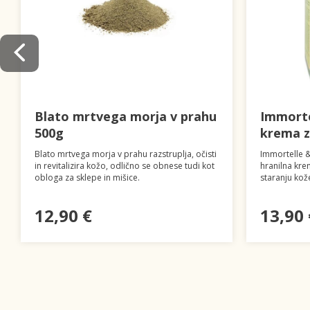
Blato mrtvega morja v prahu
Immortel
500g
krema z
Blato mrtvega morja v prahu razstruplja, očisti
Immortelle & 
in revitalizira kožo, odlično se obnese tudi kot
hranilna kre
obloga za sklepe in mišice.
staranju kož
12,90 €
13,90 