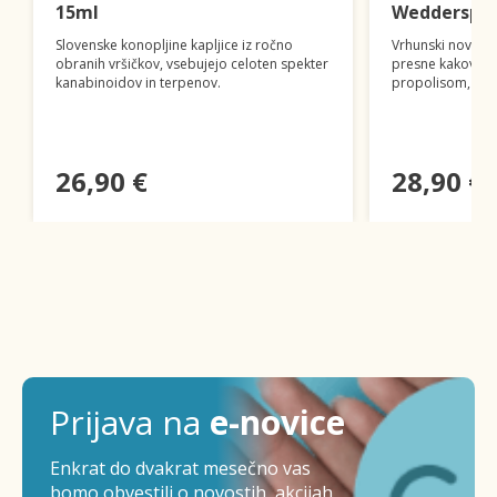
15ml
Wedderspoo
Slovenske konopljine kapljice iz ročno
Vrhunski novoz
obranih vršičkov, vsebujejo celoten spekter
presne kakovosti 
kanabinoidov in terpenov.
propolisom, cve
26,90 €
28,90 €
Prijava na
e-novice
Enkrat do dvakrat mesečno vas
bomo obvestili o novostih, akcijah