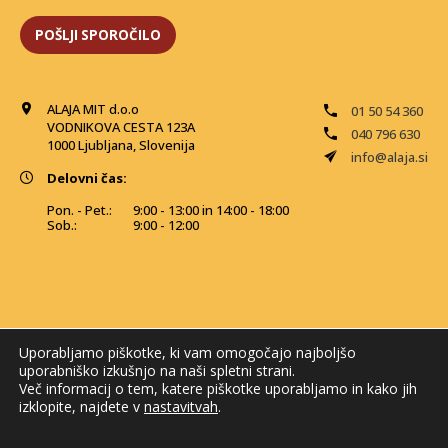
ALAJA MIT d.o.o
01 50 54 360
VODNIKOVA CESTA 123A
040 796 630
1000 Ljubljana, Slovenija
info@alaja.si
Delovni čas:
Pon. - Pet.:
9:00 - 13:00 in 14:00 - 18:00
Sob.:
9:00 - 12:00
Uporabljamo piškotke, ki vam omogočajo najboljšo
uporabniško izkušnjo na naši spletni strani.
Več informacij o tem, katere piškotke uporabljamo in kako jih
izklopite, najdete v
nastavitvah
.