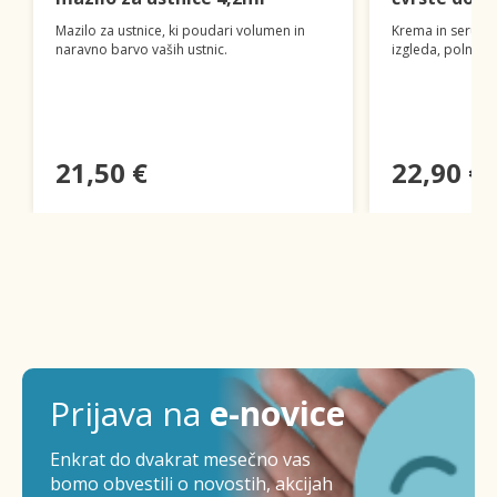
Mazilo za ustnice, ki poudari volumen in
Krema in serum z
naravno barvo vaših ustnic.
izgleda, polnosti 
21,50 €
22,90 €
Prijava na
e-novice
Enkrat do dvakrat mesečno vas
bomo obvestili o novostih, akcijah