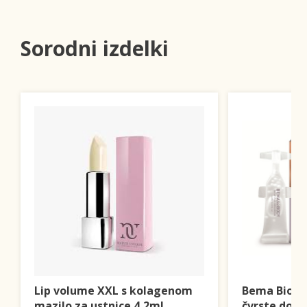
Sorodni izdelki
Lip volume XXL s kolagenom
Bema Bio s
mazilo za ustnice 4,2ml
čvrste dojk