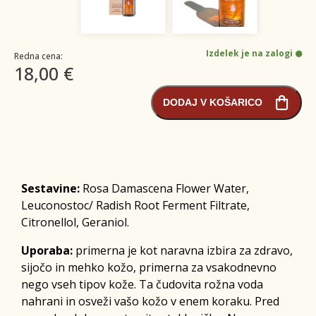
Izdelek je na zalogi
Redna cena:
18,00 €
DODAJ V KOŠARICO
Sestavine:
Rosa Damascena Flower Water,
Leuconostoc/ Radish Root Ferment Filtrate,
Citronellol, Geraniol.
Uporaba:
primerna je kot naravna izbira za zdravo,
sijočo in mehko kožo, primerna za vsakodnevno
nego vseh tipov kože. Ta čudovita rožna voda
nahrani in osveži vašo kožo v enem koraku. Pred