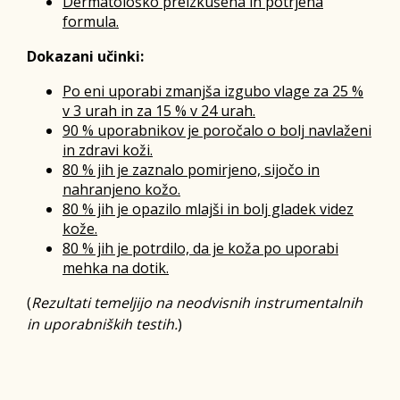
Dermatološko preizkušena in potrjena
formula.
Dokazani učinki:
Po eni uporabi zmanjša izgubo vlage za 25 %
v 3 urah in za 15 % v 24 urah.
90 % uporabnikov je poročalo o bolj navlaženi
in zdravi koži.
80 % jih je zaznalo pomirjeno, sijočo in
nahranjeno kožo.
80 % jih je opazilo mlajši in bolj gladek videz
kože.
80 % jih je potrdilo, da je koža po uporabi
mehka na dotik.
(
Rezultati temeljijo na neodvisnih instrumentalnih
in uporabniških testih.
)