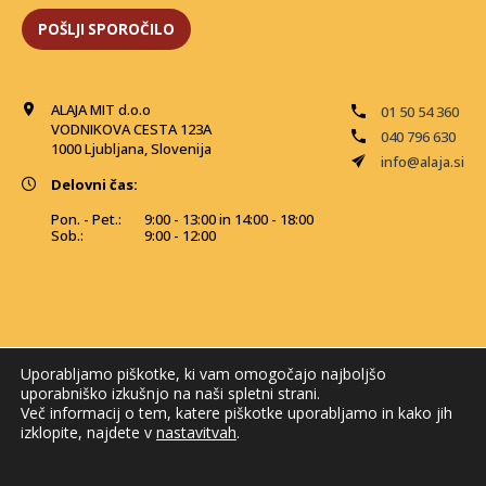
ALAJA MIT d.o.o
01 50 54 360
VODNIKOVA CESTA 123A
040 796 630
1000 Ljubljana, Slovenija
info@alaja.si
Delovni čas:
Pon. - Pet.:
9:00 - 13:00 in 14:00 - 18:00
Sob.:
9:00 - 12:00
Uporabljamo piškotke, ki vam omogočajo najboljšo
uporabniško izkušnjo na naši spletni strani.
Več informacij o tem, katere piškotke uporabljamo in kako jih
izklopite, najdete v
nastavitvah
.