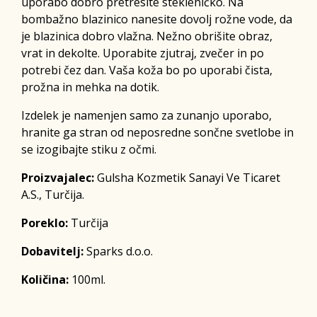
uporabo dobro pretresite stekleničko. Na
bombažno blazinico nanesite dovolj rožne vode, da
je blazinica dobro vlažna. Nežno obrišite obraz,
vrat in dekolte. Uporabite zjutraj, zvečer in po
potrebi čez dan. Vaša koža bo po uporabi čista,
prožna in mehka na dotik.
Izdelek je namenjen samo za zunanjo uporabo,
hranite ga stran od neposredne sončne svetlobe in
se izogibajte stiku z očmi.
Proizvajalec:
Gulsha Kozmetik Sanayi Ve Ticaret
A.S., Turčija.
Poreklo:
Turčija
Dobavitelj:
Sparks d.o.o.
Količina:
100ml.