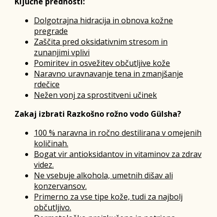
Ključne prednosti:
Dolgotrajna hidracija in obnova kožne
pregrade
Zaščita pred oksidativnim stresom in
zunanjimi vplivi
Pomiritev in osvežitev občutljive kože
Naravno uravnavanje tena in zmanjšanje
rdečice
Nežen vonj za sprostitveni učinek
Zakaj izbrati Razkošno rožno vodo Gülsha?
100 % naravna in ročno destilirana v omejenih
količinah.
Bogat vir antioksidantov in vitaminov za zdrav
videz.
Ne vsebuje alkohola, umetnih dišav ali
konzervansov.
Primerno za vse tipe kože, tudi za najbolj
občutljivo.