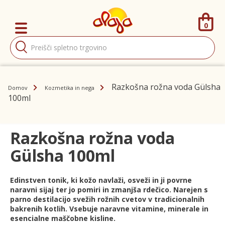
0
Products
search
Razkošna rožna voda Gülsha
Domov
Kozmetika in nega
100ml
Razkošna rožna voda
Gülsha 100ml
Edinstven tonik, ki kožo navlaži, osveži in ji povrne
naravni sijaj ter jo pomiri in zmanjša rdečico. Narejen s
parno destilacijo svežih rožnih cvetov v tradicionalnih
bakrenih kotlih. Vsebuje naravne vitamine, minerale in
esencialne maščobne kisline.