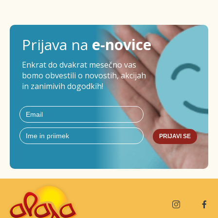
Prijava na
e-novice
Enkrat do dvakrat mesečno vas
bomo obvestili o novostih, akcijah
in zanimivih dogodkih!
PRIJAVI SE