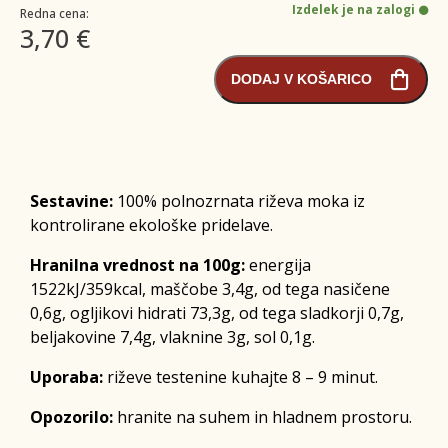
Izdelek je na zalogi
Redna cena:
3,70 €
DODAJ V KOŠARICO
Sestavine:
100% polnozrnata riževa moka iz
kontrolirane ekološke pridelave.
Hranilna vrednost na 100g:
energija
1522kJ/359kcal, maščobe 3,4g, od tega nasičene
0,6g, ogljikovi hidrati 73,3g, od tega sladkorji 0,7g,
beljakovine 7,4g, vlaknine 3g, sol 0,1g.
Uporaba:
riževe testenine kuhajte 8 – 9 minut.
Opozorilo:
hranite na suhem in hladnem prostoru.