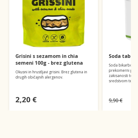
Grisini s sezamom in chia
Soda tablet
semeni 100g - brez glutena
Soda bikarbona 
prekomerni proiz
Okusni in hrustljavi grisini. Brez glutena in
zakisanosti teles
drugih običajnih alergenov.
sredstvom ter v 
2,20 €
9,90 €