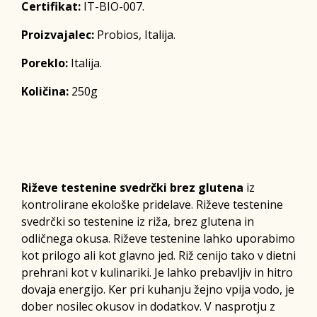
Certifikat:
IT-BIO-007.
Proizvajalec:
Probios, Italija.
Poreklo:
Italija.
Količina:
250g
Riževe testenine svedrčki brez glutena
iz
kontrolirane ekološke pridelave. Riževe testenine
svedrčki so testenine iz riža, brez glutena in
odličnega okusa. Riževe testenine lahko uporabimo
kot prilogo ali kot glavno jed. Riž cenijo tako v dietni
prehrani kot v kulinariki. Je lahko prebavljiv in hitro
dovaja energijo. Ker pri kuhanju žejno vpija vodo, je
dober nosilec okusov in dodatkov. V nasprotju z