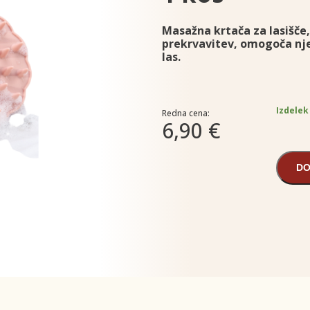
Masažna krtača za lasišče,
prekrvavitev, omogoča njeg
las.
Izdelek
Redna cena:
6,90 €
DO