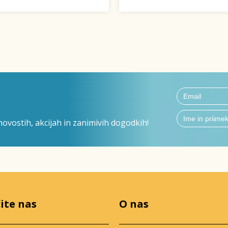
ovostih, akcijah in zanimivih dogodkih!
ite nas
O nas