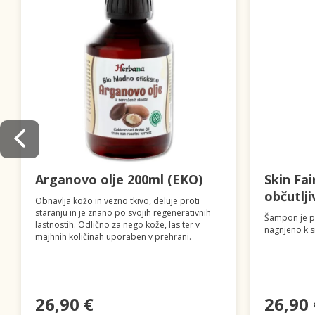
Arganovo olje 200ml (EKO)
Skin Fa
občutlji
Obnavlja kožo in vezno tkivo, deluje proti
staranju in je znano po svojih regenerativnih
Šampon je pr
lastnostih. Odlično za nego kože, las ter v
nagnjeno k s
majhnih količinah uporaben v prehrani.
26,90 €
26,90 