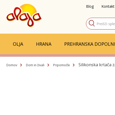
Blog
Kontakt
Products
search
OLJA
HRANA
PREHRANSKA DOPOLNI
Silikonska krtača 
Domov
Dom in živali
Pripomočki