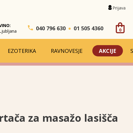
Prijava
VINO:
040 796 630
01 505 4360
0
Ljubljana
EZOTERIKA
RAVNOVESJE
AKCIJE
rtača za masažo lasišča