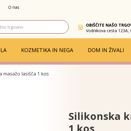
O nas
OBIŠČITE NAŠO TRGO
Vodnikova cesta 123A, 
LA
KOZMETIKA IN NEGA
DOM IN ŽIVALI
za masažo lasišča 1 kos
Silikonska k
1 kos