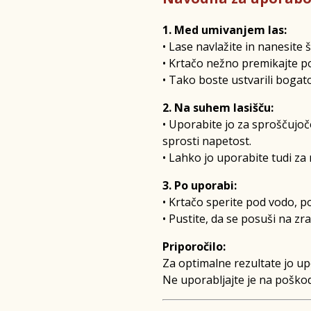
1. Med umivanjem las:
• Lase navlažite in nanesite
• Krtačo nežno premikajte po
• Tako boste ustvarili bogato 
2. Na suhem lasišču:
• Uporabite jo za sproščujoč
sprosti napetost.
• Lahko jo uporabite tudi za
3. Po uporabi:
• Krtačo sperite pod vodo, p
• Pustite, da se posuši na zr
Priporočilo:
Za optimalne rezultate jo up
Ne uporabljajte je na poškod