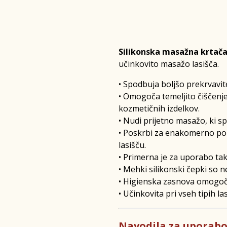
Silikonska masažna krtača 
učinkovito masažo lasišča.
• Spodbuja boljšo prekrvavite
• Omogoča temeljito čiščenje
kozmetičnih izdelkov.
• Nudi prijetno masažo, ki sp
• Poskrbi za enakomerno por
lasišču.
• Primerna je za uporabo tak
• Mehki silikonski čepki so ne
• Higienska zasnova omogoča
• Učinkovita pri vseh tipih la
Navodila za uporab