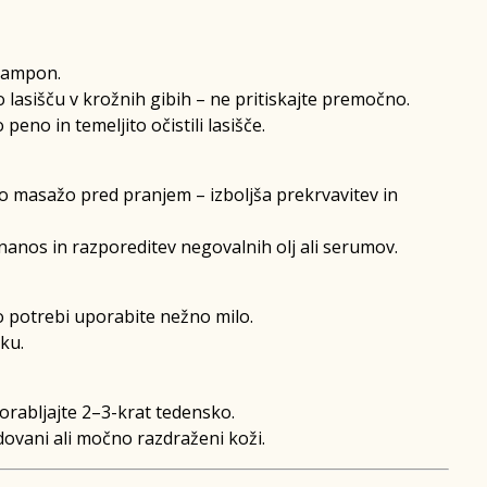
 šampon.
 lasišču v krožnih gibih – ne pritiskajte premočno.
peno in temeljito očistili lasišče.
o masažo pred pranjem – izboljša prekrvavitev in
 nanos in razporeditev negovalnih olj ali serumov.
o potrebi uporabite nežno milo.
aku.
orabljajte 2–3-krat tedensko.
ovani ali močno razdraženi koži.