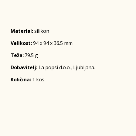
Material:
silikon
Velikost:
94 x 94 x 36.5 mm
Teža:
:79.5 g
Dobavitelj:
La popsi d.o.o., Ljubljana.
Količina:
1 kos.