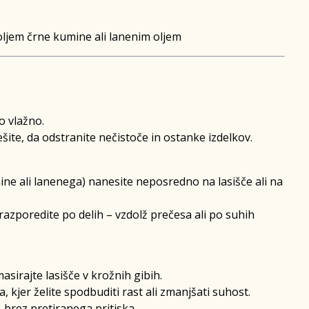
oljem črne kumine ali lanenim oljem
o vlažno.
šite, da odstranite nečistoče in ostanke izdelkov.
mine ali lanenega) nanesite neposredno na lasišče ali na
 razporedite po delih – vzdolž prečesa ali po suhih
asirajte lasišče v krožnih gibih.
, kjer želite spodbuditi rast ali zmanjšati suhost.
 brez pretiranega pritiska.