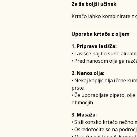
Za še boljši učinek
Krtačo lahko kombinirate z 
Uporaba krtače z oljem
1. Priprava lasišča:
• Lasišče naj bo suho ali rahl
• Pred nanosom olja ga razče
2. Nanos olja:
• Nekaj kapljic olja (črne ku
prste.
• Če uporabljate pipeto, olje
območjih.
3. Masaža:
• S silikonsko krtačo nežno m
• Osredotočite se na področja
• Masaža naj traja 3–5 minut,