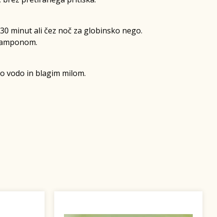
j 30 minut ali čez noč za globinsko nego.
 šamponom.
lo vodo in blagim milom.