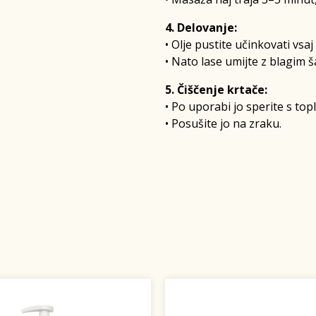
4. Delovanje:
• Olje pustite učinkovati vsa
• Nato lase umijte z blagim
5. Čiščenje krtače:
• Po uporabi jo sperite s top
• Posušite jo na zraku.