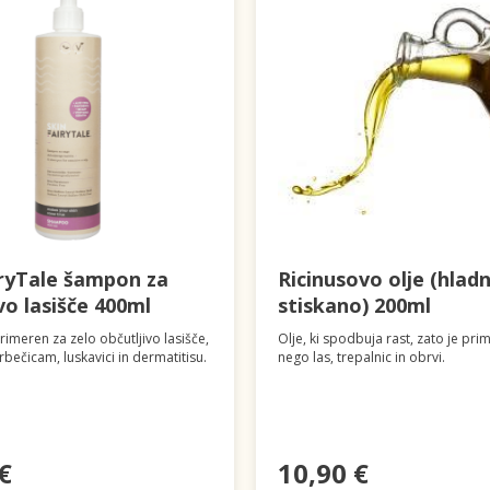
iryTale šampon za
Ricinusovo olje (hlad
vo lasišče 400ml
stiskano) 200ml
imeren za zelo občutljivo lasišče,
Olje, ki spodbuja rast, zato je pri
rbečicam, luskavici in dermatitisu.
nego las, trepalnic in obrvi.
€
10,90 €