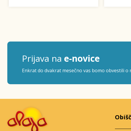
Prijava na
e-novice
Enkrat do dvakrat mesečno vas bomo obvestili o n
Obišč