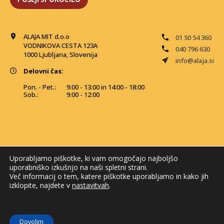
ALAJA MIT d.o.o
01 50 54 360
VODNIKOVA CESTA 123A
040 796 630
1000 Ljubljana, Slovenija
info@alaja.si
Delovni čas:
Pon. - Pet.:
9:00 - 13:00 in 14:00 - 18:00
Sob.:
9:00 - 12:00
Uporabljamo piškotke, ki vam omogočajo najboljšo
uporabniško izkušnjo na naši spletni strani.
Več informacij o tem, katere piškotke uporabljamo in kako jih
izklopite, najdete v
nastavitvah
.
© 2026 Alaja MIT. Vse pravice pridržane
Dovolim