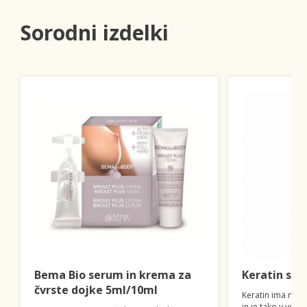
Sorodni izdelki
Bema Bio serum in krema za
Keratin ser
čvrste dojke 5ml/10ml
Keratin ima močn
in je tako v veli