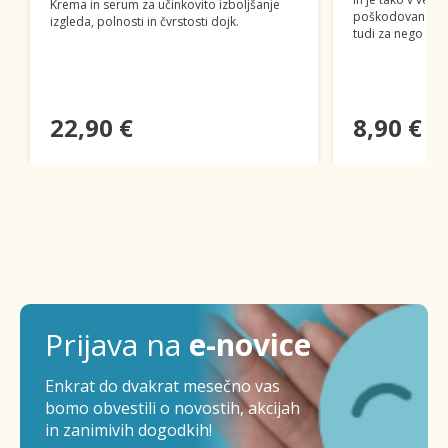
Krema in serum za učinkovito izboljšanje
poškodovanih in 
izgleda, polnosti in čvrstosti dojk.
tudi za nego noh
22,90 €
8,90 €
Prijava na
e-novice
Enkrat do dvakrat mesečno vas
bomo obvestili o novostih, akcijah
in zanimivih dogodkih!