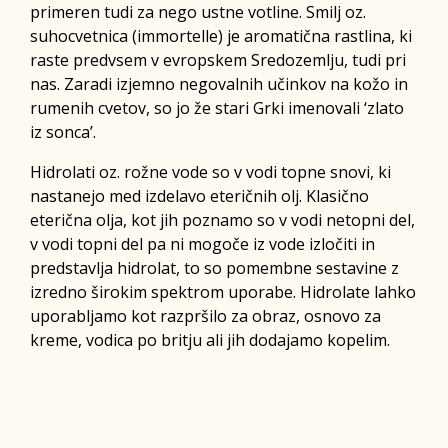
primeren tudi za nego ustne votline. Smilj oz.
suhocvetnica (immortelle) je aromatična rastlina, ki
raste predvsem v evropskem Sredozemlju, tudi pri
nas. Zaradi izjemno negovalnih učinkov na kožo in
rumenih cvetov, so jo že stari Grki imenovali ‘zlato
iz sonca’.
Hidrolati oz. rožne vode so v vodi topne snovi, ki
nastanejo med izdelavo eteričnih olj. Klasično
eterična olja, kot jih poznamo so v vodi netopni del,
v vodi topni del pa ni mogoče iz vode izločiti in
predstavlja hidrolat, to so pomembne sestavine z
izredno širokim spektrom uporabe. Hidrolate lahko
uporabljamo kot razpršilo za obraz, osnovo za
kreme, vodica po britju ali jih dodajamo kopelim.