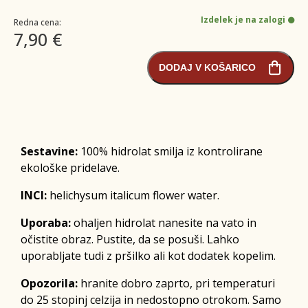
Izdelek je na zalogi
Redna cena:
7,90 €
DODAJ V KOŠARICO
Sestavine:
100% hidrolat smilja iz kontrolirane
ekološke pridelave.
INCI:
helichysum italicum flower water.
Uporaba:
ohaljen hidrolat nanesite na vato in
očistite obraz. Pustite, da se posuši. Lahko
uporabljate tudi z pršilko ali kot dodatek kopelim.
Opozorila:
hranite dobro zaprto, pri temperaturi
do 25 stopinj celzija in nedostopno otrokom. Samo