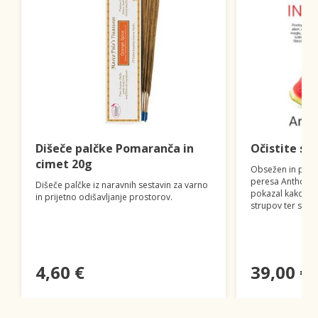
Dišeče palčke Pomaranča in
Očistite se 
cimet 20g
Obsežen in poglo
peresa Anthony 
Dišeče palčke iz naravnih sestavin za varno
pokazal kako tel
in prijetno odišavljanje prostorov.
strupov ter se oz
4,60 €
39,00 €