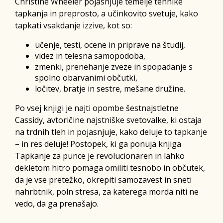
Christine Wheeler pojasnjuje temelje tehnike
tapkanja in preprosto, a učinkovito svetuje, kako
tapkati vsakdanje izzive, kot so:
učenje, testi, ocene in priprave na študij,
videz in telesna samopodoba,
zmenki, prenehanje zveze in spopadanje s
spolno obarvanimi občutki,
ločitev, bratje in sestre, mešane družine.
Po vsej knjigi je najti opombe šestnajstletne
Cassidy, avtoričine najstniške svetovalke, ki ostaja
na trdnih tleh in pojasnjuje, kako deluje to tapkanje
– in res deluje! Postopek, ki ga ponuja knjiga
Tapkanje za punce je revolucionaren in lahko
dekletom hitro pomaga omiliti tesnobo in občutek,
da je vse pretežko, okrepiti samozavest in sneti
nahrbtnik, poln stresa, za katerega morda niti ne
vedo, da ga prenašajo.