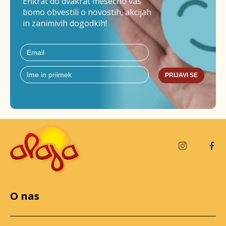
Enkrat do dvakrat mesečno vas
bomo obvestili o novostih, akcijah
in zanimivih dogodkih!
PRIJAVI SE
O nas