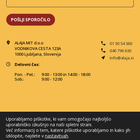
ALAJA MIT d.o.o
01 50 54 360
VODNIKOVA CESTA 123A
040 796 630
1000 Ljubljana, Slovenija
info@alaja.si
Delovni čas:
Pon. - Pet.:
9:00 - 13:00 in 14:00 - 18:00
Sob.:
9:00 - 12:00
Uporabljamo piškotke, ki vam omogočajo najboljšo
uporabniško izkušnjo na naši spletni strani.
Več informacij o tem, katere piškotke uporabljamo in kako jih
izklopite, najdete v
nastavitvah
.