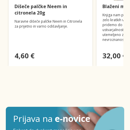
Dišeče palčke Neem in
Blaženi mo
citronela 20g
Knjiga nam poka
zelo kratkih vsa
Naravne dišeče palčke Neem in Citronela
pridemo do večj
za prijetno in varno odišavljanje.
ustvarjalnosti in
utemeljeno z nov
nevroznanosti.
4,60 €
32,00 €
Prijava na
e-novice