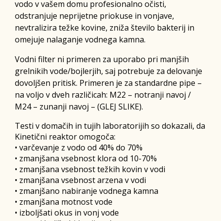
vodo v vašem domu profesionalno očisti,
odstranjuje neprijetne priokuse in vonjave,
nevtralizira težke kovine, zniža število bakterij in
omejuje nalaganje vodnega kamna.
Vodni filter ni primeren za uporabo pri manjših
grelnikih vode/bojlerjih, saj potrebuje za delovanje
dovoljšen pritisk. Primeren je za standardne pipe –
na voljo v dveh različicah: M22 – notranji navoj /
M24 – zunanji navoj – (GLEJ SLIKE).
Testi v domačih in tujih laboratorijih so dokazali, da
Kinetični reaktor omogoča:
• varčevanje z vodo od 40% do 70%
• zmanjšana vsebnost klora od 10-70%
• zmanjšana vsebnost težkih kovin v vodi
• zmanjšana vsebnost arzena v vodi
• zmanjšano nabiranje vodnega kamna
• zmanjšana motnost vode
• izboljšati okus in vonj vode