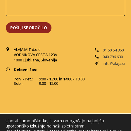
ALAJA MIT d.o.o
01 50 54 360
VODNIKOVA CESTA 123A
040 796 630
1000 Ljubljana, Slovenija
info@alaja.si
Delovni čas:
Pon. - Pet.:
9:00 - 13:00 in 14:00 - 18:00
Sob.:
9:00 - 12:00
Uporabljamo piškotke, ki vam omogočajo najboljšo
uporabniško izkušnjo na naši spletni strani.