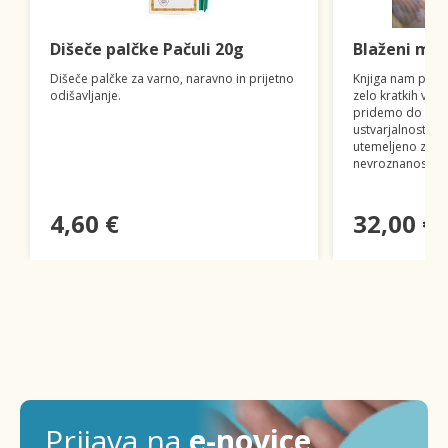
Dišeče palčke Pačuli 20g
Blaženi mo
Dišeče palčke za varno, naravno in prijetno
Knjiga nam poka
odišavljanje.
zelo kratkih vsa
pridemo do večj
ustvarjalnosti in
utemeljeno z nov
nevroznanosti.
4,60 €
32,00 €
Prijava na
e-novice