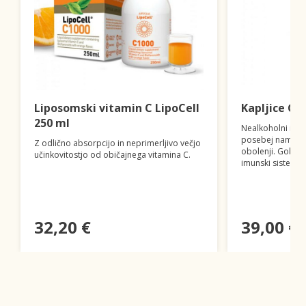
Liposomski vitamin C LipoCell
Kapljice Go
250 ml
Nealkoholni izvl
posebej namenjen
Z odlično absorpcijo in neprimerljivo večjo
obolenji. Gobe, k
učinkovitostjo od običajnega vitamina C.
imunski sistem.
32,20 €
39,00 €