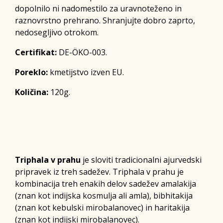
dopolnilo ni nadomestilo za uravnoteženo in
raznovrstno prehrano. Shranjujte dobro zaprto,
nedosegljivo otrokom.
Certifikat:
DE-ÖKO-003.
Poreklo:
kmetijstvo izven EU.
Količina:
120g.
Triphala v prahu
je sloviti tradicionalni ajurvedski
pripravek iz treh sadežev. Triphala v prahu je
kombinacija treh enakih delov sadežev amalakija
(znan kot indijska kosmulja ali amla), bibhitakija
(znan kot kebulski mirobalanovec) in haritakija
(znan kot indijski mirobalanovec).