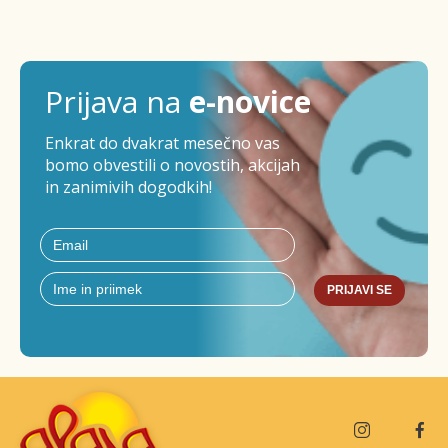
Prijava na
e-novice
Enkrat do dvakrat mesečno vas
bomo obvestili o novostih, akcijah
in zanimivih dogodkih!
PRIJAVI SE