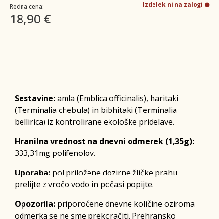
Izdelek ni na zalogi
Redna cena:
18,90 €
Sestavine:
amla (Emblica officinalis), haritaki
(Terminalia chebula) in bibhitaki (Terminalia
bellirica) iz kontrolirane ekološke pridelave.
Hranilna vrednost na dnevni odmerek (1,35g):
333,31mg polifenolov.
Uporaba:
pol priložene dozirne žličke prahu
prelijte z vročo vodo in počasi popijte.
Opozorila:
priporočene dnevne količine oziroma
odmerka se ne sme prekoračiti. Prehransko