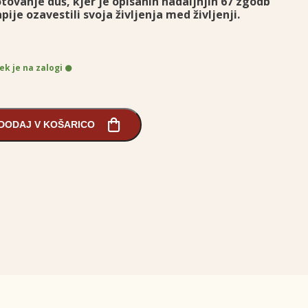
ovanje duš, kjer je opisanih nadaljnjih 67 zgodb
pije ozavestili svoja življenja med življenji.
ek je na zalogi
DODAJ V KOŠARICO