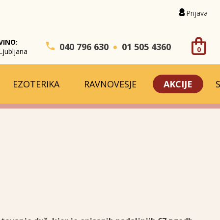
Prijava
VINO:
040 796 630
01 505 4360
0
Ljubljana
EZOTERIKA
RAVNOVESJE
AKCIJE