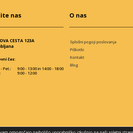
ite nas
O nas
OVA CESTA 123A
Splošni pogoji poslovanja
ubljana
Piškotki
Kontakt
vni čas:
Blog
- Pet.:
9:00 - 13:00 in 14:00 - 18:00
:
9:00 - 12:00
vam omogočajo najboljšo uporabniško izkušnjo na naši spletni strani