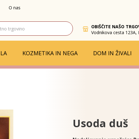
O nas
OBIŠČITE NAŠO TRGO
Vodnikova cesta 123A, 
LA
KOZMETIKA IN NEGA
DOM IN ŽIVALI
Usoda duš