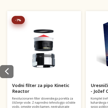
-7%
Vodni filter za pipo Kinetic
Uresnič
Reactor
- Jožef 
Revolucionaren filter slovenskega porekla za
Komplet treh
čiščenje vode. Z napredno tehnologijo očistite
kuharskega m
vodo, omejite vodni kamen, nevtralizirajte
svojo poklic