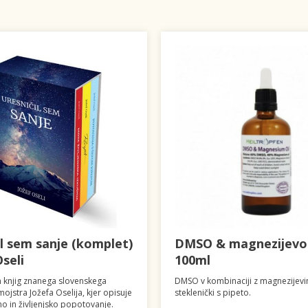
il sem sanje (komplet)
DMSO & magnezijevo 
Oseli
100ml
 knjig znanega slovenskega
DMSO v kombinaciji z magnezijevi
ojstra Jožefa Oselija, kjer opisuje
steklenički s pipeto.
no in življenjsko popotovanje.