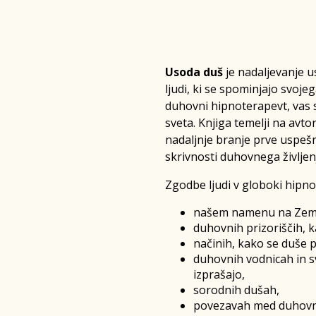
Usoda duš
je nadaljevanje u
ljudi, ki se spominjajo svojeg
duhovni hipnoterapevt, vas 
sveta. Knjiga temelji na avto
nadaljnje branje prve uspešni
skrivnosti duhovnega življen
Zgodbe ljudi v globoki hipno
našem namenu na Zeml
duhovnih prizoriščih, 
načinih, kako se duše p
duhovnih vodnicah in sv
izprašajo,
sorodnih dušah,
povezavah med duhovni