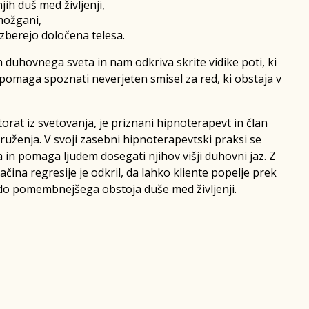
jih duš med življenji,
možgani,
izberejo določena telesa.
 duhovnega sveta in nam odkriva skrite vidike poti, ki
pomaga spoznati neverjeten smisel za red, ki obstaja v
rat iz svetovanja, je priznani hipnoterapevt in član
uženja. V svoji zasebni hipnoterapevtski praksi se
 in pomaga ljudem dosegati njihov višji duhovni jaz. Z
čina regresije je odkril, da lahko kliente popelje prek
nj do pomembnejšega obstoja duše med življenji.