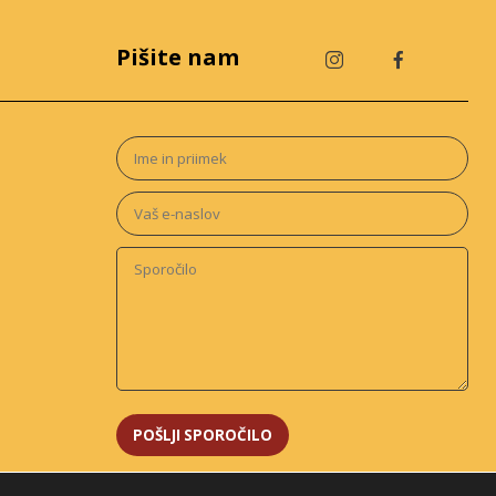
Pišite nam
.