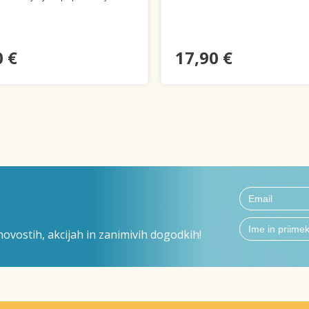
0 €
17,90 €
ovostih, akcijah in zanimivih dogodkih!