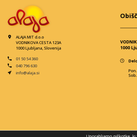
Obišč
ALAJA MIT d.o.o
VODNIK
VODNIKOVA CESTA 123A
1000 Lj
1000 Ljubljana, Slovenija
01 50 54 360
Delo
040 796 630
Pon. 
info@alaja.si
Sob.
Uporabljamo piškotke, ki 