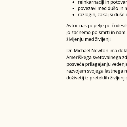
reinkarnaciji in potovan
povezavi med dušo in 
razlogih, zakaj si duše 
Avtor nas popelje po čudesih
jo začnemo po smrti in nam 
življenju med življenji.
Dr. Michael Newton ima dokto
Ameriškega svetovalnega zdr
posveča prilagajanju vedenja
razvojem svojega lastnega na
doživetij iz preteklih življe