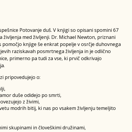
spešnice Potovanje duš. V knjigi so opisani spomini 67
a življenja med življenji. Dr. Michael Newton, priznani
s pomočjo knjige še enkrat popelje v osrčje duhovnega
rjevih raziskavah posmrtnega življenja in je odlično
ce, primerno pa tudi za vse, ki prvič odkrivajo
ja.
zi pripovedujejo o:
ji,
kamor duše odidejo po smrti,
ovezujejo z živimi,
etu modrih bitij, ki nas po vsakem življenju temeljito
mi skupinami in človeškimi družinami,