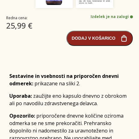
Izdelek je na zalogi
Redna cena:
25,99 €
DODAJ V KOŠARICO
Sestavine in vsebnosti na priporočen dnevni
odmerek:
prikazane na sliki 2.
Uporaba:
zaužijte eno kapsulo dnevno z obrokom
ali po navodilu zdravstvenega delavca.
Opozorilo:
priporočene dnevne količine oziroma
odmerka se ne sme prekoračiti. Prehransko
dopolnilo ni nadomestilo za uravnoteženo in
raznovrstno prehrano. Ne uporabljajte med