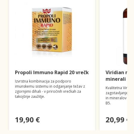
Propoli Immuno Rapid 20 vrečk
Viridian mul
minerali z 
Izvrstna kombinacija za podporo
imunskemu sistemu in odganjanje težav z
Kvalitetna Viridi
zgornjimi dihali - v priročnih vrečkah za
zagotavljanje z
takojšnje zaužitje.
in mineralov - z
B5.
19,90 €
20,99 €