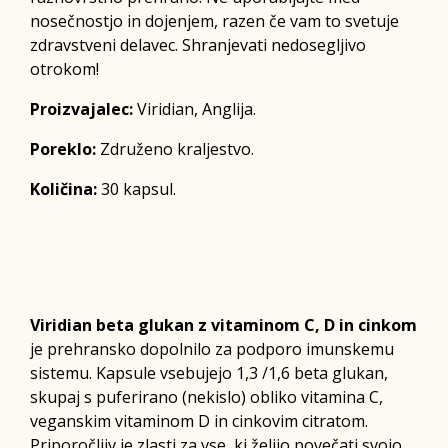
nosečnostjo in dojenjem, razen če vam to svetuje
zdravstveni delavec. Shranjevati nedosegljivo
otrokom!
Proizvajalec:
Viridian, Anglija.
Poreklo:
Združeno kraljestvo.
Količina:
30 kapsul.
Viridian beta glukan z vitaminom C, D in cinkom
je prehransko dopolnilo za podporo imunskemu
sistemu. Kapsule vsebujejo 1,3 /1,6 beta glukan,
skupaj s puferirano (nekislo) obliko vitamina C,
veganskim vitaminom D in cinkovim citratom.
Priporočljiv je zlasti za vse, ki želijo povečati svojo