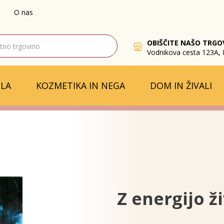
O nas
OBIŠČITE NAŠO TRGO
Vodnikova cesta 123A, 
LA
KOZMETIKA IN NEGA
DOM IN ŽIVALI
Z energijo ž