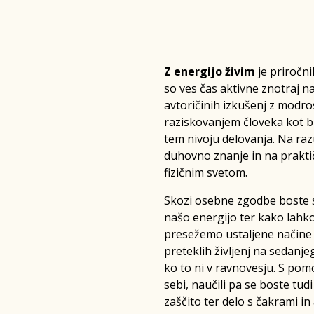
Z energijo živim
je priročni
so ves čas aktivne znotraj na
avtoričinih izkušenj z modros
raziskovanjem človeka kot bi
tem nivoju delovanja. Na raz
duhovno znanje in na prakti
fizičnim svetom.
Skozi osebne zgodbe boste s
našo energijo ter kako lahko
presežemo ustaljene načine d
preteklih življenj na sedanje
ko to ni v ravnovesju. S pom
sebi, naučili pa se boste tud
zaščito ter delo s čakrami in