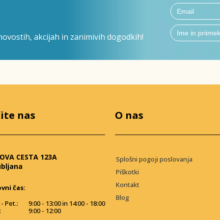
ovostih, akcijah in zanimivih dogodkih!
ite nas
O nas
OVA CESTA 123A
Splošni pogoji poslovanja
ubljana
Piškotki
Kontakt
vni čas:
Blog
- Pet.:
9:00 - 13:00 in 14:00 - 18:00
:
9:00 - 12:00