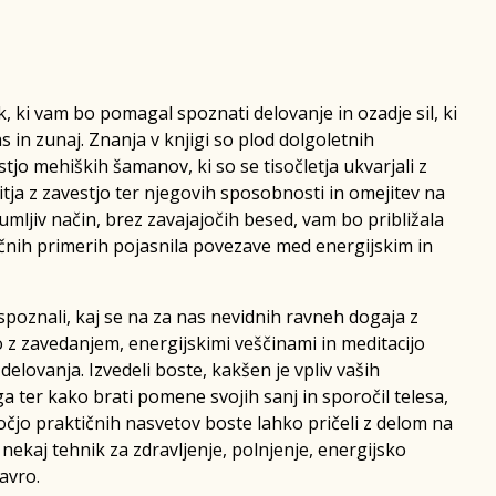
k, ki vam bo pomagal spoznati delovanje in ozadje sil, ki
s in zunaj. Znanja v knjigi so plod dolgoletnih
tjo mehiških šamanov, ki so se tisočletja ukvarjali z
tja z zavestjo ter njegovih sposobnosti in omejitev na
umljiv način, brez zavajajočih besed, vam bo približala
čnih primerih pojasnila povezave med energijskim in
poznali, kaj se na za nas nevidnih ravneh dogaja z
 z zavedanjem, energijskimi veščinami in meditacijo
elovanja. Izvedeli boste, kakšen je vpliv vaših
ga ter kako brati pomene svojih sanj in sporočil telesa,
očjo praktičnih nasvetov boste lahko pričeli z delom na
i nekaj tehnik za zdravljenje, polnjenje, energijsko
 avro.