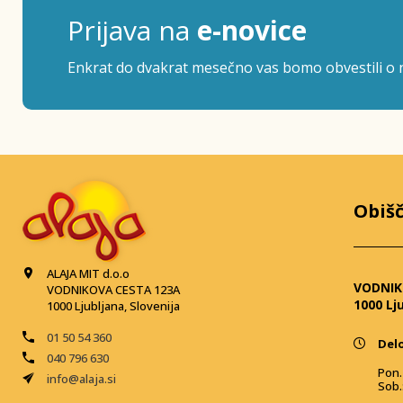
Prijava na
e-novice
Enkrat do dvakrat mesečno vas bomo obvestili o n
Obišč
ALAJA MIT d.o.o
VODNIK
VODNIKOVA CESTA 123A
1000 Lj
1000 Ljubljana, Slovenija
01 50 54 360
Delo
040 796 630
Pon. 
info@alaja.si
Sob.