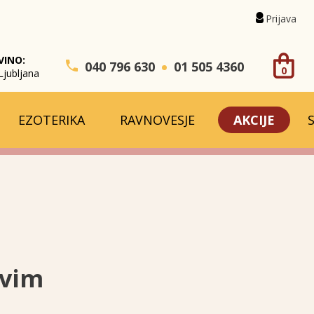
Prijava
VINO:
040 796 630
01 505 4360
0
Ljubljana
EZOTERIKA
RAVNOVESJE
AKCIJE
ivim