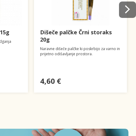
 15g
Dišeče palčke Črni storaks
20g
odganja
Naravne dišeče palčke ki poskrbijo za varno in
prijetno odišavljanje prostora.
4,60 €