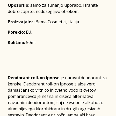
Opozorilo:
samo za zunanjo uporabo. Hranite
dobro zaprto, nedosegljivo otrokom.
Proizvajalec:
Bema Cosmetici, Italija.
Poreklo:
EU.
Količina:
50ml.
Deodorant roll-on Ipnose
je naravni deodorant za
ženske. Deodorant roll-on Ipnose z aloe vero,
damaščansko vrtnico in cvetno vodo iz cvetov
pomarančevca je nežna in dišeča alternativa
navadnim deodorantom, saj ne vsebuje alkohola,
aluminijevega klorohidrata in drugih agresivnih
sestavin. Deodorant v priročni embalaži brez