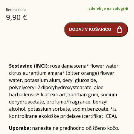
Izdelek je na zalogi
Redna cena:
9,90 €
DODAJ V KOŠARICO
Sestavine (INCI):
rosa damascena* flower water,
citrus aurantium amara* (bitter orange) flower
water, potassium alum, decyl glucoside,
polyglyceryl-2 dipolyhydroxystearate, aloe
barbadensis* leaf extract, xanthan gum, sodium
dehydroacetate, profumo/fragrance, benzyl
alcohol, potassium sorbate, sodim benzoate. *iz
kontrolirane ekološke pridelave (certifikat ICEA).
Uporaba:
nanesite na predhodno očiščeno kožo.