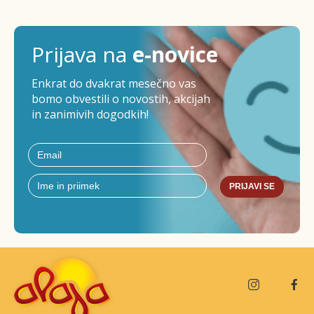
Prijava na
e-novice
Enkrat do dvakrat mesečno vas
bomo obvestili o novostih, akcijah
in zanimivih dogodkih!
PRIJAVI SE