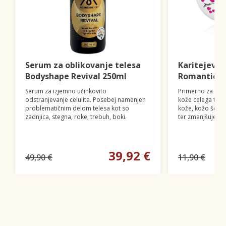
Serum za oblikovanje telesa
Karitejevo 
Bodyshape Revival 250ml
Romantic L
Serum za izjemno učinkovito
Primerno za inte
odstranjevanje celulita. Posebej namenjen
kože celega tele
problematičnim delom telesa kot so
kože, kožo ščiti
zadnjica, stegna, roke, trebuh, boki.
ter zmanjšuje dr
39,92 €
49,90 €
11,90 €