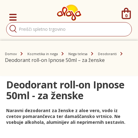
0
Products
search
Domov
Kozmetika in nega
Nega telesa
Deodoranti
Deodorant roll-on Ipnose 50ml – za ženske
Deodorant roll-on Ipnose
50ml - za ženske
Naravni dezodorant za ženske z aloe vero, vodo iz
cvetov pomarančevca ter damaščansko vrtnico. Ne
vsebuje alkohola, aluminijev ali neprimernih sestavin.