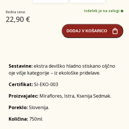
Izdelek je na zalogi
Redna cena:
22,90 €
DODAJ V KOŠARICO
Sestavine:
ekstra deviško hladno stiskano oljčno
oje višje kategorije – iz ekološke pridelave.
Certifikat:
SI-EKO-003
Proizvajalec:
Miraflores, Istra, Ksenija Sedmak.
Poreklo:
Slovenija.
Količina:
750ml.