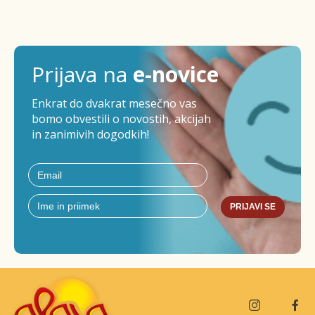
Prijava na
e-novice
Enkrat do dvakrat mesečno vas
bomo obvestili o novostih, akcijah
in zanimivih dogodkih!
PRIJAVI SE