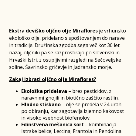
Ekstra deviško oljčno olje Miraflores
je vrhunsko
ekološko olje, pridelano s spoštovanjem do narave
in tradicije. Družinska zgodba sega več kot 30 let
nazaj, oljčniki pa se razprostirajo po slovenski in
Hrvaški Istri, z osupljivimi razgledi na Sečoveljske
soline, Šavrinsko gričevje in Jadransko morje.
Zakaj izbrati oljčno olje Miraflores?
Ekološka pridelava
– brez pesticidov, z
naravnimi gnojili in biotično zaščito rastlin.
Hladno stiskano
– olje se predela v 24 urah
po obiranju, kar zagotavlja izjemno kakovost
in visoko vsebnost biofenolov.
Edinstvena mešanica sort
– kombinacija
Istrske belice, Leccina, Frantoia in Pendolina