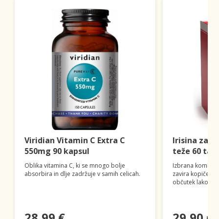
Viridian Vitamin C Extra C
Irisina za 
550mg 90 kapsul
teže 60 tab
Oblika vitamina C, ki se mnogo bolje
Izbrana kombinac
absorbira in dlje zadržuje v samih celicah.
zavira kopičenj
občutek lakote i
28,99 €
29,90 €