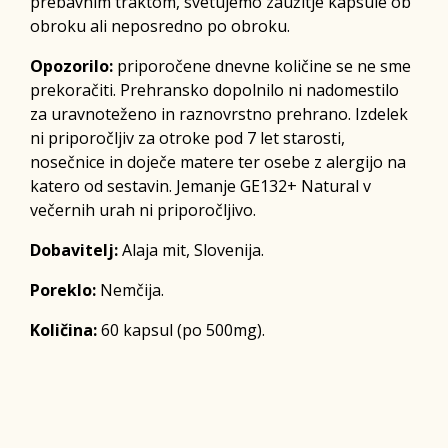
prebavnim traktom, svetujemo zaužitje kapsule ob
obroku ali neposredno po obroku.
Opozorilo:
priporočene dnevne količine se ne sme
prekoračiti. Prehransko dopolnilo ni nadomestilo
za uravnoteženo in raznovrstno prehrano. Izdelek
ni priporočljiv za otroke pod 7 let starosti,
nosečnice in doječe matere ter osebe z alergijo na
katero od sestavin. Jemanje GE132+ Natural v
večernih urah ni priporočljivo.
Dobavitelj:
Alaja mit, Slovenija.
Poreklo:
Nemčija.
Količina:
60 kapsul (po 500mg).