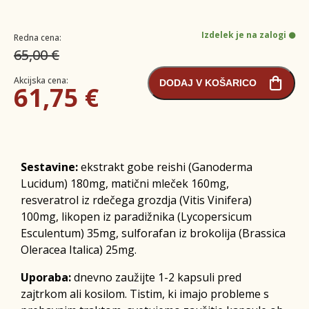
Izdelek je na zalogi
Redna cena:
65,00 €
Akcijska cena:
DODAJ V KOŠARICO
61,75 €
Sestavine:
ekstrakt gobe reishi (Ganoderma
Lucidum) 180mg, matični mleček 160mg,
resveratrol iz rdečega grozdja (Vitis Vinifera)
100mg, likopen iz paradižnika (Lycopersicum
Esculentum) 35mg, sulforafan iz brokolija (Brassica
Oleracea Italica) 25mg.
Uporaba:
dnevno zaužijte 1-2 kapsuli pred
zajtrkom ali kosilom. Tistim, ki imajo probleme s