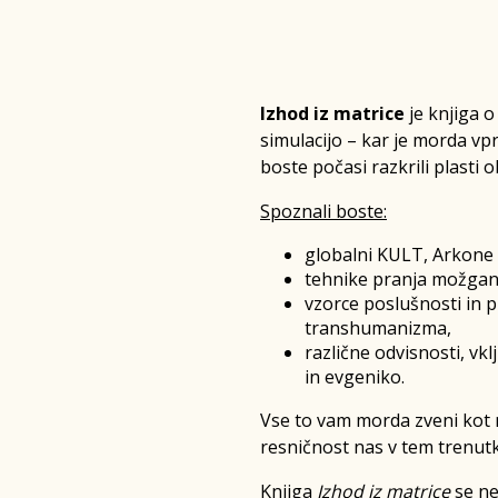
Izhod iz matrice
je knjiga o
simulacijo – kar je morda vp
boste počasi razkrili plasti 
Spoznali boste:
globalni KULT, Arkone i
tehnike pranja možgan
vzorce poslušnosti in pr
transhumanizma,
različne odvisnosti, vk
in evgeniko.
Vse to vam morda zveni kot 
resničnost nas v tem trenutk
Knjiga
Izhod iz matrice
se ne