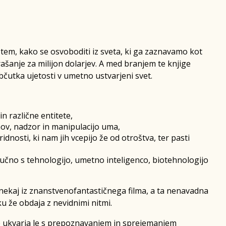
 tem, kako se osvoboditi iz sveta, ki ga zaznavamo kot
rašanje za milijon dolarjev. A med branjem te knjige
občutka ujetosti v umetno ustvarjeni svet.
n različne entitete,
ov, nadzor in manipulacijo uma,
idnosti, ki nam jih vcepijo že od otroštva, ter pasti
ljučno s tehnologijo, umetno inteligenco, biotehnologijo
nekaj iz znanstvenofantastičnega filma, a ta nenavadna
u že obdaja z nevidnimi nitmi.
 ukvarja le s prepoznavanjem in sprejemanjem