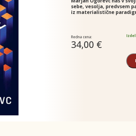
Marjan Ogorevc nas v svoji
sebe, vesolja, predvsem p
iz materialistične paradi
Izdel
Redna cena:
34,00 €