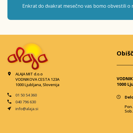
Enkrat do dvakrat mesečno vas bomo obvestili o n
Obišč
ALAJA MIT d.o.o
VODNIK
VODNIKOVA CESTA 123A
1000 Lj
1000 Ljubljana, Slovenija
01 50 54 360
Delo
040 796 630
Pon. 
info@alaja.si
Sob.