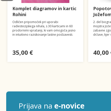
Komplet diagramov in kartic
Popotov
Rohini
Jožefom 
Odličen pripomoček pri uporabi
2. del biogr
radiestezijskega nihala, s 30 karticami in 60
mojstra Jožef
prodornimi vprašanji, ki vam omogoča jasno
zabavne zgo
in intuitivno raziskovanje lastne podzavesti.
države, kjer 
35,00 €
40,00 
Prijava na
e-novice