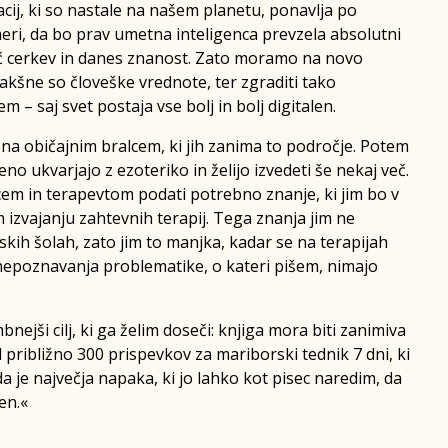
acij, ki so nastale na našem planetu, ponavlja po
eri, da bo prav umetna inteligenca prevzela absolutni
oč cerkev in danes znanost. Zato moramo na novo
 kakšne so človeške vrednote, ter zgraditi tako
 – saj svet postaja vse bolj in bolj digitalen.
jena običajnim bralcem, ki jih zanima to področje. Potem
jeno ukvarjajo z ezoteriko in želijo izvedeti še nekaj več.
em in terapevtom podati potrebno znanje, ki jim bo v
 izvajanju zahtevnih terapij. Tega znanja jim ne
skih šolah, zato jim to manjka, kadar se na terapijah
 nepoznavanja problematike, o kateri pišem, nimajo
ejši cilj, ki ga želim doseči: knjiga mora biti zanimiva
 približno 300 prispevkov za mariborski tednik 7 dni, ki
 da je največja napaka, ki jo lahko kot pisec naredim, da
en.«