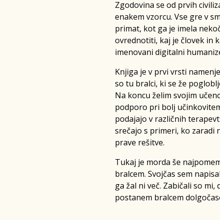
Zgodovina se od prvih civiliz
enakem vzorcu. Vse gre v sm
primat, kot ga je imela nek
ovrednotiti, kaj je človek in
imenovani digitalni humanizem
Knjiga je v prvi vrsti namen
so tu bralci, ki se že poglobl
Na koncu želim svojim učenc
podporo pri bolj učinkovitem
podajajo v različnih terapevt
srečajo s primeri, ko zaradi
prave rešitve.
Tukaj je morda še najpomembn
bralcem. Svojčas sem napisal
ga žal ni več. Zabičali so mi,
postanem bralcem dolgočas