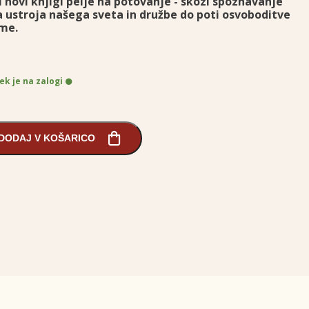
 novi knjigi pelje na potovanje - skozi spoznavanje
a ustroja našega sveta in družbe do poti osvoboditve
gme.
ek je na zalogi
DODAJ V KOŠARICO