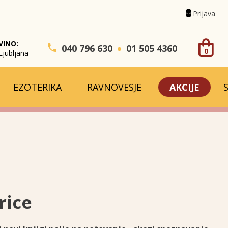
Prijava
VINO:
040 796 630
01 505 4360
0
Ljubljana
EZOTERIKA
RAVNOVESJE
AKCIJE
rice