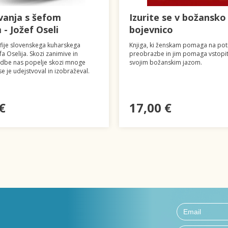
anja s šefom
Izurite se v božansko
- Jožef Oseli
bojevnico
afije slovenskega kuharskega
Knjiga, ki ženskam pomaga na pot
a Oselija. Skozi zanimive in
preobrazbe in jim pomaga vstopiti 
dbe nas popelje skozi mnoge
svojim božanskim jazom.
se je udejstvoval in izobraževal.
€
17,00 €