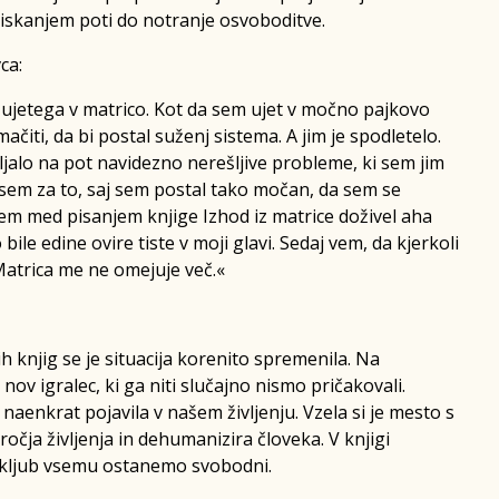
iskanjem poti do notranje osvoboditve.
ca:
l ujetega v matrico. Kot da sem ujet v močno pajkovo
iti, da bi postal suženj sistema. A jim je spodletelo.
vljalo na pot navidezno nerešljive probleme, ki sem jim
n sem za to, saj sem postal tako močan, da sem se
em med pisanjem knjige Izhod iz matrice doživel aha
ile edine ovire tiste v moji glavi. Sedaj vem, da kjerkoli
atrica me ne omejuje več.«
 knjig se je situacija korenito spremenila. Na
ov igralec, ki ga niti slučajno nismo pričakovali.
naenkrat pojavila v našem življenju. Vzela si je mesto s
očja življenja in dehumanizira človeka. V knjigi
a kljub vsemu ostanemo svobodni.