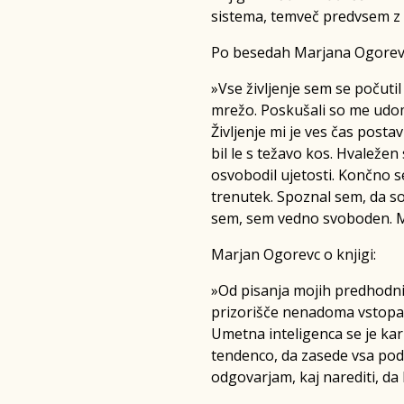
sistema, temveč predvsem z 
Po besedah Marjana Ogorev
»Vse življenje sem se počuti
mrežo. Poskušali so me udomač
Življenje mi je ves čas posta
bil le s težavo kos. Hvaleže
osvobodil ujetosti. Končno s
trenutek. Spoznal sem, da so b
sem, sem vedno svoboden. M
Marjan Ogorevc o knjigi:
»Od pisanja mojih predhodnih
prizorišče nenadoma vstopa n
Umetna inteligenca se je kar 
tendenco, da zasede vsa podr
odgovarjam, kaj narediti, d