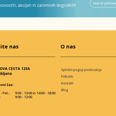
ovostih, akcijah in zanimivih dogodkih!
ite nas
O nas
OVA CESTA 123A
Splošni pogoji poslovanja
ubljana
Piškotki
Kontakt
vni čas:
Blog
- Pet.:
9:00 - 13:00 in 14:00 - 18:00
:
9:00 - 12:00