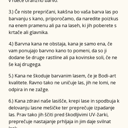
v rdeče oranžno barvo.
3.) Če niste prepričani, kakšna bo vaša barva las po
barvanju s kano, priporočamo, da naredite poizkus
na enem pramenu ali pa na laseh, ki jih poberete s
krtače ali glavnika.
4.) Barvna kana ne obstaja, kana je samo ena, če
vam ponujajo barvno kano to pomeni, da so ji
dodane še druge rastline ali pa kovinske soli, če ne
še kaj drugega.
5.) Kana ne škoduje barvanim lasem, če je Bodi-art
kvalitete. Ravno tako ne uničuje las, jih ne lomi, ne
odpira in ne zažge.
6.) Kana zdravi naše lasišče, krepi lase in spodbuja k
delovanju lasne mešičke ter preprečuje izpadanje
las. Prav tako jih ščiti pred škodljivimi UV-žarki,
preprečuje nastajanje prhljaja in jim daje svilnat