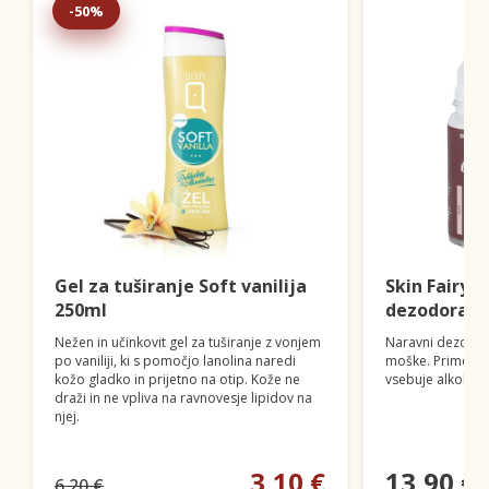
-50%
Gel za tuširanje Soft vanilija
Skin FairyT
250ml
dezodorant
Nežen in učinkovit gel za tuširanje z vonjem
Naravni dezodor
po vaniliji, ki s pomočjo lanolina naredi
moške. Primeren 
kožo gladko in prijetno na otip. Kože ne
vsebuje alkohola 
draži in ne vpliva na ravnovesje lipidov na
njej.
3,10 €
13,90 €
6,20 €