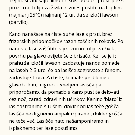
Tej masi vmešajte limonin sok, posodo prekrijete s
prozorno folijo za živila in zmes pustite na toplem
(najmanj 25°C) najmanj 12 ur, da se izloči lawson
(barvilo).
Kano nanašate na čiste suhe lase s prsti, brez
frizerskih pripomočkov razen zaščitnih rokavic. Po
nanosu, lase zaščitite s prozorno folijo za živila,
povrhu pa glavo ovijete še z brisačo. Ker se je iz
prahu že izločil lawson, zadostuje nanos pomade
na laseh 2-3 ure, če pa lasišče segrevate s fenom,
zadostuje 1 ura. Za tiste, ki imate probleme z
glavobolom, migreno, vnetjem lasišča pa
priporočamo, da pomado s kano pustite delovati
čez noč, zaradi zdravilnih učinkov. Kanino ‘blato’ iz
las odstranimo s tušem, dokler od las teče gošča,
lasišča ne drgnemo ampak izpiramo, dokler gošča
ne teče več. Lasišče nato našamponiramo in
izplaknemo ter lase posušimo.