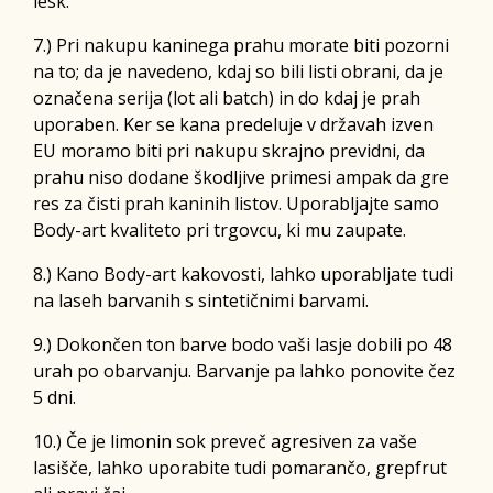
lesk.
7.) Pri nakupu kaninega prahu morate biti pozorni
na to; da je navedeno, kdaj so bili listi obrani, da je
označena serija (lot ali batch) in do kdaj je prah
uporaben. Ker se kana predeluje v državah izven
EU moramo biti pri nakupu skrajno previdni, da
prahu niso dodane škodljive primesi ampak da gre
res za čisti prah kaninih listov. Uporabljajte samo
Body-art kvaliteto pri trgovcu, ki mu zaupate.
8.) Kano Body-art kakovosti, lahko uporabljate tudi
na laseh barvanih s sintetičnimi barvami.
9.) Dokončen ton barve bodo vaši lasje dobili po 48
urah po obarvanju. Barvanje pa lahko ponovite čez
5 dni.
10.) Če je limonin sok preveč agresiven za vaše
lasišče, lahko uporabite tudi pomarančo, grepfrut