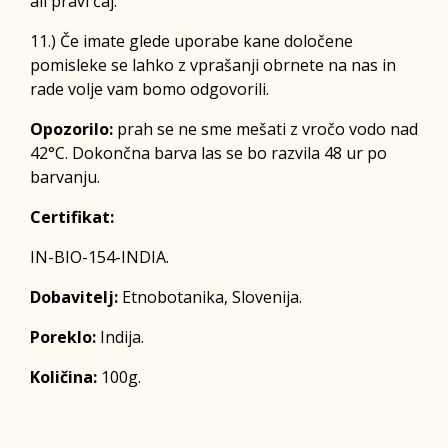
ali pravi čaj.
11.) Če imate glede uporabe kane določene
pomisleke se lahko z vprašanji obrnete na nas in
rade volje vam bomo odgovorili.
Opozorilo:
prah se ne sme mešati z vročo vodo nad
42°C. Dokončna barva las se bo razvila 48 ur po
barvanju.
Certifikat:
IN-BIO-154-INDIA.
Dobavitelj:
Etnobotanika, Slovenija.
Poreklo:
Indija.
Količina:
100g.