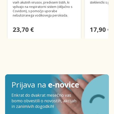
vseh akutnih virusov, predvsem tistih, ki
steklenički s pip
vplivajo na respiratorni sistem (vključno s
Covidom), s pomočjo uporabe
nebuliziranega vodikovega peroksida.
23,70 €
17,90 €
Prijava na
e-novice
Enkrat do dvakrat mesečno vas
bomo obvestili o novostih, akcijah
in zanimivih dogodkih!