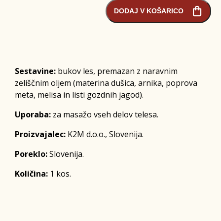
DODAJ V KOŠARICO
Sestavine:
bukov les, premazan z naravnim
zeliščnim oljem (materina dušica, arnika, poprova
meta, melisa in listi gozdnih jagod).
Uporaba:
za masažo vseh delov telesa.
Proizvajalec:
K2M d.o.o., Slovenija.
Poreklo:
Slovenija.
Količina:
1 kos.