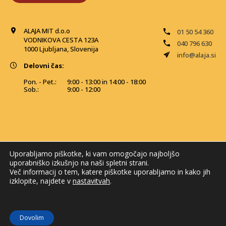
ALAJA MIT d.o.o
01 50 54 360
VODNIKOVA CESTA 123A
040 796 630
1000 Ljubljana, Slovenija
info@alaja.si
Delovni čas:
Pon. - Pet.:
9:00 - 13:00 in 14:00 - 18:00
Sob.:
9:00 - 12:00
Uporabljamo piškotke, ki vam omogočajo najboljšo
uporabniško izkušnjo na naši spletni strani.
Več informacij o tem, katere piškotke uporabljamo in kako jih
izklopite, najdete v
nastavitvah
.
© 2026 Alaja MIT. Vse pravice pridržane
Dovolim
Izdelava spletne trgovine