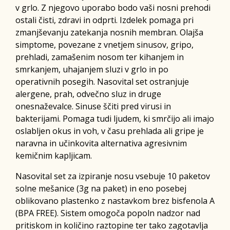
v grlo. Z njegovo uporabo bodo vaši nosni prehodi
ostali čisti, zdravi in odprti. Izdelek pomaga pri
zmanjševanju zatekanja nosnih membran. Olajša
simptome, povezane z vnetjem sinusov, gripo,
prehladi, zamašenim nosom ter kihanjem in
smrkanjem, uhajanjem sluzi v grlo in po
operativnih posegih. Nasovital set ostranjuje
alergene, prah, odvečno sluz in druge
onesnaževalce. Sinuse ščiti pred virusi in
bakterijami. Pomaga tudi ljudem, ki smrčijo ali imajo
oslabljen okus in voh, v času prehlada ali gripe je
naravna in učinkovita alternativa agresivnim
kemičnim kapljicam.
Nasovital set za izpiranje nosu vsebuje 10 paketov
solne mešanice (3g na paket) in eno posebej
oblikovano plastenko z nastavkom brez bisfenola A
(BPA FREE). Sistem omogoča popoln nadzor nad
pritiskom in količino raztopine ter tako zagotavlja