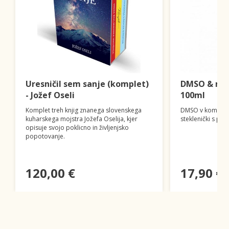
Uresničil sem sanje (komplet)
DMSO & mag
- Jožef Oseli
100ml
Komplet treh knjig znanega slovenskega
DMSO v kombinac
kuharskega mojstra Jožefa Oselija, kjer
steklenički s pip
opisuje svojo poklicno in življenjsko
popotovanje.
120,00 €
17,90 €