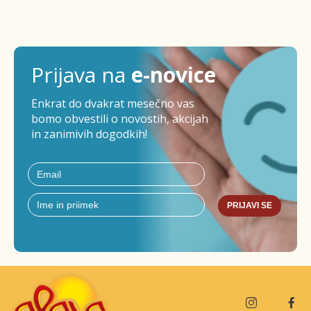
Prijava na
e-novice
Enkrat do dvakrat mesečno vas
bomo obvestili o novostih, akcijah
in zanimivih dogodkih!
PRIJAVI SE