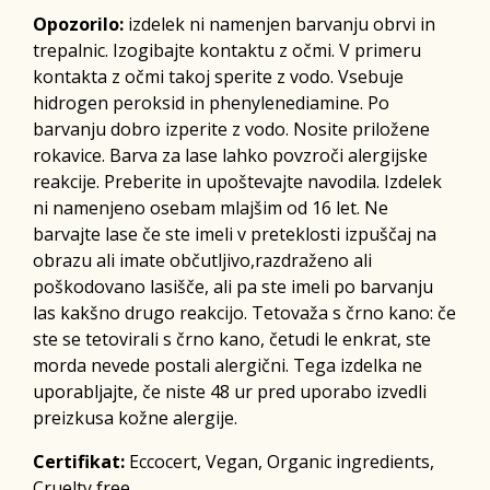
Opozorilo:
izdelek ni namenjen barvanju obrvi in
trepalnic. Izogibajte kontaktu z očmi. V primeru
kontakta z očmi takoj sperite z vodo. Vsebuje
hidrogen peroksid in phenylenediamine. Po
barvanju dobro izperite z vodo. Nosite priložene
rokavice. Barva za lase lahko povzroči alergijske
reakcije. Preberite in upoštevajte navodila. Izdelek
ni namenjeno osebam mlajšim od 16 let. Ne
barvajte lase če ste imeli v preteklosti izpuščaj na
obrazu ali imate občutljivo,razdraženo ali
poškodovano lasišče, ali pa ste imeli po barvanju
las kakšno drugo reakcijo. Tetovaža s črno kano: če
ste se tetovirali s črno kano, četudi le enkrat, ste
morda nevede postali alergični. Tega izdelka ne
uporabljajte, če niste 48 ur pred uporabo izvedli
preizkusa kožne alergije.
Certifikat:
Eccocert, Vegan, Organic ingredients,
Cruelty free.