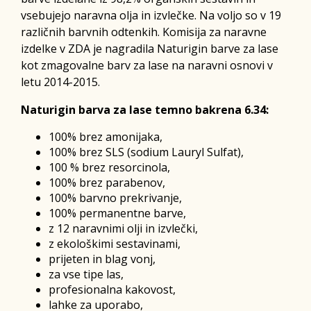
vsebujejo naravna olja in izvlečke. Na voljo so v 19
različnih barvnih odtenkih. Komisija za naravne
izdelke v ZDA je nagradila Naturigin barve za lase
kot zmagovalne barv za lase na naravni osnovi v
letu 2014-2015.
Naturigin barva za lase temno bakrena 6.34:
100% brez amonijaka,
100% brez SLS (sodium Lauryl Sulfat),
100 % brez resorcinola,
100% brez parabenov,
100% barvno prekrivanje,
100% permanentne barve,
z 12 naravnimi olji in izvlečki,
z ekološkimi sestavinami,
prijeten in blag vonj,
za vse tipe las,
profesionalna kakovost,
lahke za uporabo,