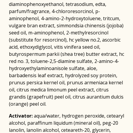
diaminophenoxyethanol, tetrasodium, edta,
parfum/fragrance, 4-chlororesorcinol, p-
aminophenol, 4-amino-2-hydroxytoluene, tritcum,
vulgare bran extract, simmondsia chinensis (jojoba)
seed oil, m-aminophenol, 2-methylresorcinol
(substitute for resorcinol), hc yellow no.2, ascorbic
acid, ethoxydiglycol, vitis vinifera seed oil,
butyrospermum parkii (shea tree) butter extract, hc
red no. 3, toluene-2,5-diamine sulfate, 2-amino-4-
hydroxyethylaminoanisole sulfate, aloe,
barbadensis leaf extract, hydrolyzed soy protein,
prunus persica kernel oil, prunus armeniaca kernel
oil, citrus medica limonum peel extract, citrus
grandis (grapefruit) peel oil, citrus aurantium dulcis
(orange) peel oil.
Activator:
aqua/water, hydrogen peroxide, cetearyl
alcohol, paraffinum liquidum (mineral oil), peg-20
lanolin, lanolin alcohol, ceteareth-20, glycerin,