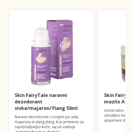
Skin FairyTale naravni
Skin FairyT
dezodorant
mazilo Ato
sivka/majaron/Ylang 50ml
Univerzalno mazil
občutljivo kožo,
Naravni dezodorant z vonjem po sivki,
atopičnem derma
majaronu in ylang ylang, ki je primeren za
najobčutljivejšo kožo, saj ne vsebuje
aluminijevih soli in alkohola.