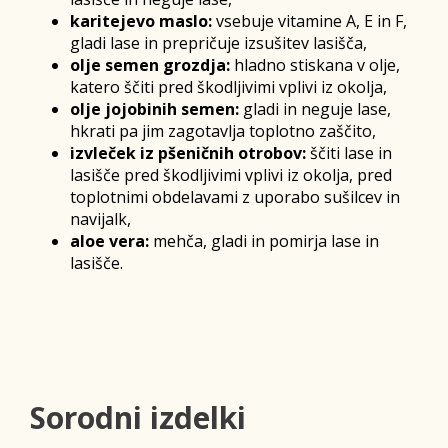
karitejevo maslo:
vsebuje vitamine A, E in F,
gladi lase in prepričuje izsušitev lasišča,
olje semen grozdja:
hladno stiskana v olje,
katero ščiti pred škodljivimi vplivi iz okolja,
olje jojobinih semen:
gladi in neguje lase,
hkrati pa jim zagotavlja toplotno zaščito,
izvleček iz pšeničnih otrobov:
ščiti lase in
lasišče pred škodljivimi vplivi iz okolja, pred
toplotnimi obdelavami z uporabo sušilcev in
navijalk,
aloe vera:
mehča, gladi in pomirja lase in
lasišče.
Sorodni izdelki