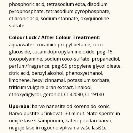
phosphoric acid, tetrasodium edta, disodium
pyrophosphate, tetrasodium pyrophosphate,
etidronic acid, sodium stannate, oxyquinoline
sulfate
Colour Lock / After Colour Treatment:
aqua/water, cocamidopropyl betaine, coco-
glucoside, cocamidopropylamine oxide, peg-15,
cocopolyamine, sodium coco-sulfate, propanediol,
parfum/fragrance, peg-55 propylene glycol oleate,
citric acid, benzyl alcohol, phenoxyethanol,
limonene, hexyl cinnamal, potassium sorbate,
triticum vulgare bran extract, linalool,
ethoxydiglycol, geraniol, Cl 42090, Cl 19140
Uporaba:
barvo nanesite od korena do konic.
Barvo pustite učinkovati 30 minut. Nato sperite in
umijte lase s šamponom, kateri poudari barvo,
neguje lase in ugodno vpliva na vaše lasišče.