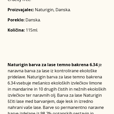
Proizvajalec:
Naturigin, Danska.
Poreklo:
Danska.
Količina:
115ml.
Naturigin barva za lase temno bakrena 6.34
je
naravna barva za lase iz kontrolirane ekološke
pridelave. Naturigin barva za lase temno bakrena
6.34 vsebuje mešanico ekoloških izvlečkov limone
in mandarine in 10 drugih čistih in nežnih ekoloških
izvlečkov ter naravnih olj. Barva za lase Naturigin
ščiti lase med barvanjem, daje lesk in izredno
nahrani vaše lase. Barve so permanentno naravne
barve izdelane iz 98,2% organskih sestavin in