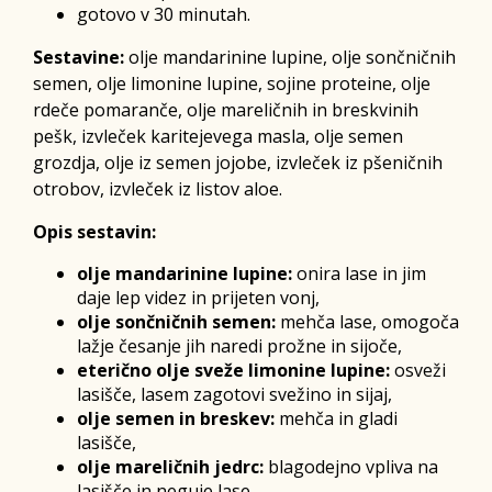
gotovo v 30 minutah.
Sestavine:
olje mandarinine lupine, olje sončničnih
semen, olje limonine lupine, sojine proteine, olje
rdeče pomaranče, olje mareličnih in breskvinih
pešk, izvleček karitejevega masla, olje semen
grozdja, olje iz semen jojobe, izvleček iz pšeničnih
otrobov, izvleček iz listov aloe.
Opis sestavin:
olje mandarinine lupine:
onira lase in jim
daje lep videz in prijeten vonj,
olje sončničnih semen:
mehča lase, omogoča
lažje česanje jih naredi prožne in sijoče,
eterično olje sveže limonine lupine:
osveži
lasišče, lasem zagotovi svežino in sijaj,
olje semen in breskev:
mehča in gladi
lasišče,
olje mareličnih jedrc:
blagodejno vpliva na
lasišče in neguje lase,