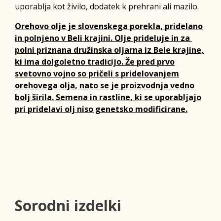
uporablja kot živilo, dodatek k prehrani ali mazilo.
Orehovo olje je slovenskega porekla, pridelano
in polnjeno v Beli krajini. Olje prideluje in za
polni priznana družinska oljarna iz Bele krajine,
ki ima dolgoletno tradicijo. Že pred prvo
svetovno vojno so pričeli s pridelovanjem
orehovega olja, nato se je proizvodnja vedno
bolj širila. Semena in rastline, ki se uporabljajo
pri pridelavi olj niso genetsko modificirane.
Sorodni izdelki