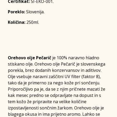
Certifikat:
SI-EKO-001.
Poreklo:
Slovenija.
Količina:
250ml.
Orehovo olje Pečarič
je 100% naravno hladno
stiskano olje. Orehovo olje Pečarič je slovenskega
porekla, brez dodanih konzervansov in aditivov.
Olje vsebuje naravni zaščitni UV filter (faktor 8),
tako da je primerno za nego kože pri sončenju.
Priporočljivo pa je, da se z njim pričnete mazati že
kak mesec predno se odpravljate na dopust in s
tem kožo že pripravite na velike količine
izpostavljenosti sončnim žarkom. Orehovo olje je
blagega okusa in ima prijetno aromo. Lahko se