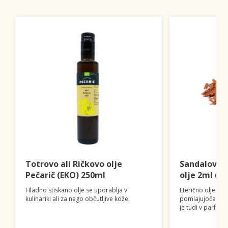
Totrovo ali Ričkovo olje
Sandalovina
Pečarič (EKO) 250ml
olje 2ml (1
Hladno stiskano olje se uporablja v
Eterično olje sa
kulinariki ali za nego občutljive kože.
pomlajujoče in o
je tudi v parfums