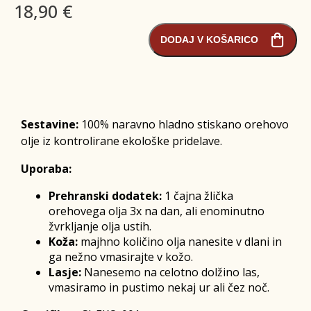
18,90 €
DODAJ V KOŠARICO
Sestavine:
100% naravno hladno stiskano orehovo
olje iz kontrolirane ekološke pridelave.
Uporaba:
Prehranski dodatek:
1 čajna žlička
orehovega olja 3x na dan, ali enominutno
žvrkljanje olja ustih.
Koža:
majhno količino olja nanesite v dlani in
ga nežno vmasirajte v kožo.
Lasje:
Nanesemo na celotno dolžino las,
vmasiramo in pustimo nekaj ur ali čez noč.