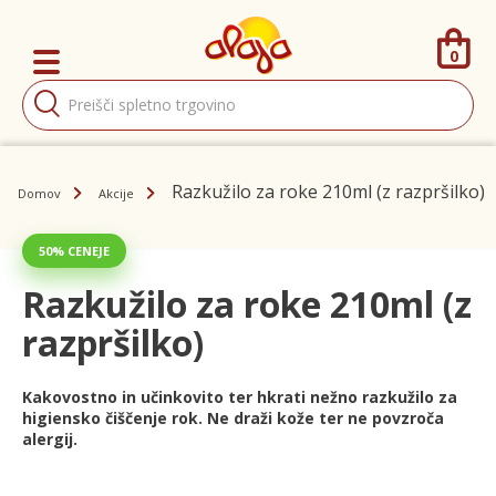
0
Products
search
Razkužilo za roke 210ml (z razpršilko)
Domov
Akcije
50% CENEJE
Razkužilo za roke 210ml (z
razpršilko)
Kakovostno in učinkovito ter hkrati nežno razkužilo za
higiensko čiščenje rok. Ne draži kože ter ne povzroča
alergij.