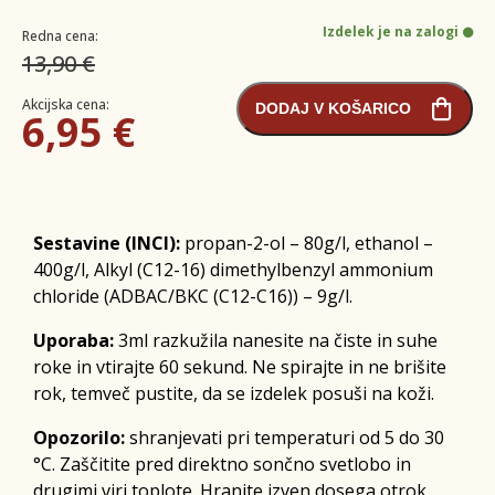
Izdelek je na zalogi
Redna cena:
13,90 €
Akcijska cena:
DODAJ V KOŠARICO
6,95 €
Sestavine (INCI):
propan-2-ol – 80g/l, ethanol –
400g/l, Alkyl (C12-16) dimethylbenzyl ammonium
chloride (ADBAC/BKC (C12-C16)) – 9g/l.
Uporaba:
3ml razkužila nanesite na čiste in suhe
roke in vtirajte 60 sekund. Ne spirajte in ne brišite
rok, temveč pustite, da se izdelek posuši na koži.
Opozorilo:
shranjevati pri temperaturi od 5 do 30
°C. Zaščitite pred direktno sončno svetlobo in
drugimi viri toplote. Hranite izven dosega otrok.