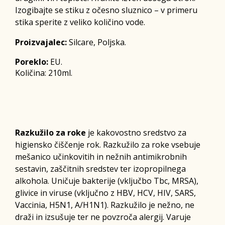
Izogibajte se stiku z očesno sluznico – v primeru
stika sperite z veliko količino vode.
Proizvajalec:
Silcare, Poljska.
Poreklo:
EU.
Količina: 210ml.
Razkužilo za roke
je kakovostno sredstvo za
higiensko čiščenje rok. Razkužilo za roke vsebuje
mešanico učinkovitih in nežnih antimikrobnih
sestavin, zaščitnih sredstev ter izopropilnega
alkohola. Uničuje bakterije (vključbo Tbc, MRSA),
glivice in viruse (vključno z HBV, HCV, HIV, SARS,
Vaccinia, H5N1, A/H1N1). Razkužilo je nežno, ne
draži in izsušuje ter ne povzroča alergij. Varuje