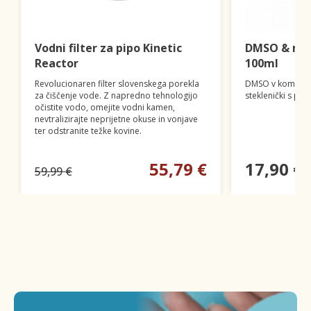
Vodni filter za pipo Kinetic
DMSO & mag
Reactor
100ml
Revolucionaren filter slovenskega porekla
DMSO v kombinac
za čiščenje vode. Z napredno tehnologijo
steklenički s pip
očistite vodo, omejite vodni kamen,
nevtralizirajte neprijetne okuse in vonjave
ter odstranite težke kovine.
55,79 €
17,90 €
59,99 €