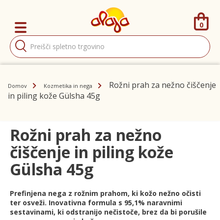
0
Products
search
Rožni prah za nežno čiščenje
Domov
Kozmetika in nega
in piling kože Gülsha 45g
Rožni prah za nežno
čiščenje in piling kože
Gülsha 45g
Prefinjena nega z rožnim prahom, ki kožo nežno očisti
ter osveži. Inovativna formula s 95,1% naravnimi
sestavinami, ki odstranijo nečistoče, brez da bi porušile