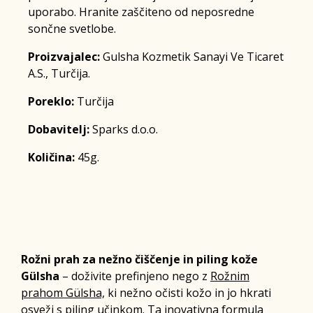
uporabo. Hranite zaščiteno od neposredne
sončne svetlobe.
Proizvajalec:
Gulsha Kozmetik Sanayi Ve Ticaret
A.S., Turčija.
Poreklo:
Turčija
Dobavitelj:
Sparks d.o.o.
Količina:
45g.
Rožni prah za nežno čiščenje in piling kože
Gülsha
– doživite prefinjeno nego z
Rožnim
prahom Gülsha,
ki nežno očisti kožo in jo hkrati
osveži s piling učinkom. Ta inovativna formula