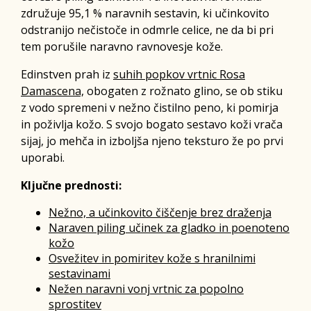
združuje 95,1 % naravnih sestavin, ki učinkovito
odstranijo nečistoče in odmrle celice, ne da bi pri
tem porušile naravno ravnovesje kože.
Edinstven prah iz
suhih popkov vrtnic Rosa
Damascena,
obogaten z rožnato glino, se ob stiku
z vodo spremeni v nežno čistilno peno, ki pomirja
in poživlja kožo. S svojo bogato sestavo koži vrača
sijaj, jo mehča in izboljša njeno teksturo že po prvi
uporabi.
Ključne prednosti:
Nežno, a učinkovito čiščenje brez draženja
Naraven piling učinek za gladko in poenoteno
kožo
Osvežitev in pomiritev kože s hranilnimi
sestavinami
Nežen naravni vonj vrtnic za popolno
sprostitev