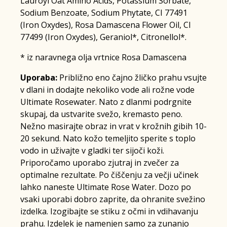
Lauroyl Oat Amino Acids, Potassium Sorbate,
Sodium Benzoate, Sodium Phytate, CI 77491
(Iron Oxydes), Rosa Damascena Flower Oil, CI
77499 (Iron Oxydes), Geraniol*, Citronellol*.
* iz naravnega olja vrtnice Rosa Damascena
Uporaba:
Približno eno čajno žličko prahu vsujte
v dlani in dodajte nekoliko vode ali rožne vode
Ultimate Rosewater. Nato z dlanmi podrgnite
skupaj, da ustvarite svežo, kremasto peno.
Nežno masirajte obraz in vrat v krožnih gibih 10-
20 sekund. Nato kožo temeljito sperite s toplo
vodo in uživajte v gladki ter sijoči koži.
Priporočamo uporabo zjutraj in zvečer za
optimalne rezultate. Po čiščenju za večji učinek
lahko naneste Ultimate Rose Water. Dozo po
vsaki uporabi dobro zaprite, da ohranite svežino
izdelka. Izogibajte se stiku z očmi in vdihavanju
prahu. Izdelek je namenjen samo za zunanjo