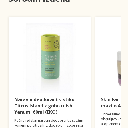
Naravni deodorant v stiku
Skin FairyT
Citrus Island z gobo reishi
mazilo Ato
Yanumi 60ml (EKO)
Univerzalno mazil
občutljivo kožo,
Ročno izdelan naravni deodorant s svežim
atopičnem derma
vonjem po citrusih, z dodatkom gobe reiši.