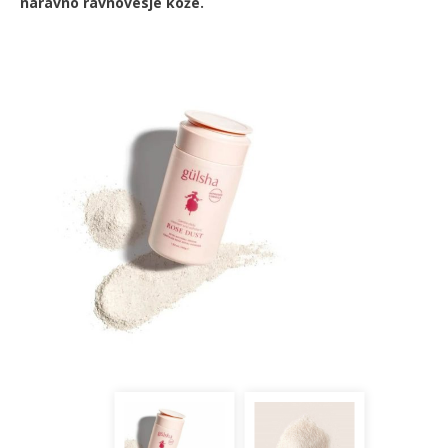
naravno ravnovesje kože.