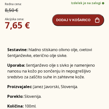
Izdelek je na zalogi
Redna cena:
8,50 €
Akcijska cena:
DODAJ V KOŠARICO
7,65 €
Sestavine:
hladno stiskano olivno olje, cvetovi
šentjanževke, eterično olje sivke.
Uporaba:
šentjanževo olje s sivko je namenjeno
nanosu na kožo po sončenju in nepogrešljivo
sredstvo za zaščito suhe in zahtevne kože.
Proizvajalec:
Janez Javorski, Slovenija.
Poreklo:
Slovenija.
Količina:
100ml.