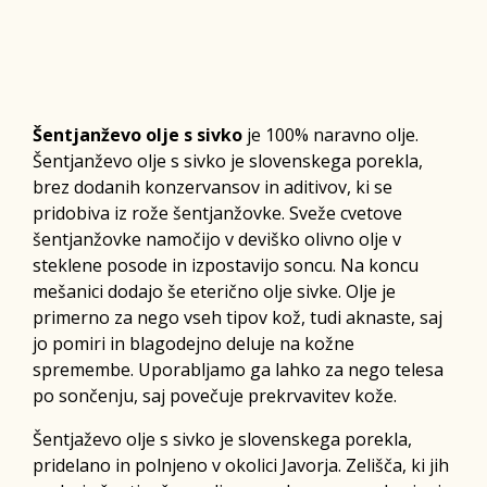
Šentjanževo olje s sivko
je 100% naravno olje.
Šentjanževo olje s sivko je slovenskega porekla,
brez dodanih konzervansov in aditivov, ki se
pridobiva iz rože šentjanžovke. Sveže cvetove
šentjanžovke namočijo v deviško olivno olje v
steklene posode in izpostavijo soncu. Na koncu
mešanici dodajo še eterično olje sivke. Olje je
primerno za nego vseh tipov kož, tudi aknaste, saj
jo pomiri in blagodejno deluje na kožne
spremembe. Uporabljamo ga lahko za nego telesa
po sončenju, saj povečuje prekrvavitev kože.
Šentjaževo olje s sivko je slovenskega porekla,
pridelano in polnjeno v okolici Javorja. Zelišča, ki jih