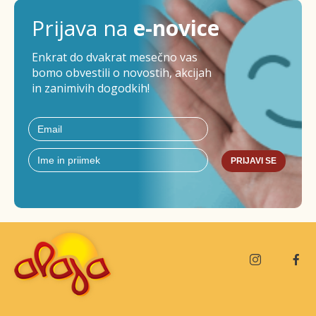
Prijava na
e-novice
Enkrat do dvakrat mesečno vas
bomo obvestili o novostih, akcijah
in zanimivih dogodkih!
PRIJAVI SE