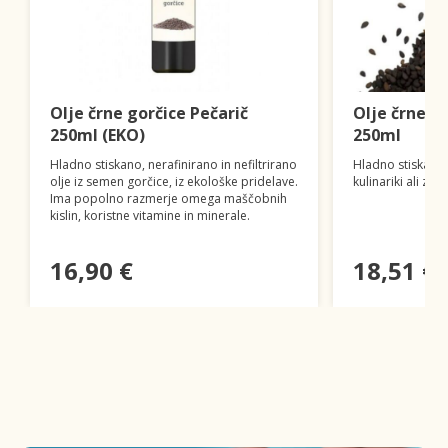
Olje črne gorčice Pečarič
Olje črneg
250ml (EKO)
250ml
Hladno stiskano, nerafinirano in nefiltrirano
Hladno stiskano 
olje iz semen gorčice, iz ekološke pridelave.
kulinariki ali za 
Ima popolno razmerje omega maščobnih
kislin, koristne vitamine in minerale.
16,90 €
18,51 €