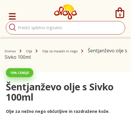
0
Products
search
Šentjanževo olje s
Domov
Olja
Olja za masažo in nego
Sivko 100ml
10% CENEJE
Šentjanževo olje s Sivko
100ml
Olje za nežno nego občutljive in razdražene kože.