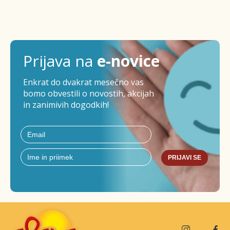
Prijava na
e-novice
Enkrat do dvakrat mesečno vas
bomo obvestili o novostih, akcijah
in zanimivih dogodkih!
PRIJAVI SE