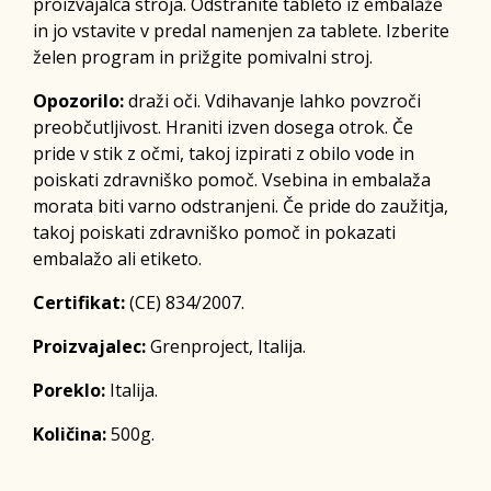
proizvajalca stroja. Odstranite tableto iz embalaže
in jo vstavite v predal namenjen za tablete. Izberite
želen program in prižgite pomivalni stroj.
Opozorilo:
draži oči. Vdihavanje lahko povzroči
preobčutljivost. Hraniti izven dosega otrok. Če
pride v stik z očmi, takoj izpirati z obilo vode in
poiskati zdravniško pomoč. Vsebina in embalaža
morata biti varno odstranjeni. Če pride do zaužitja,
takoj poiskati zdravniško pomoč in pokazati
embalažo ali etiketo.
Certifikat:
(CE) 834/2007.
Proizvajalec:
Grenproject, Italija.
Poreklo:
Italija.
Količina:
500g.