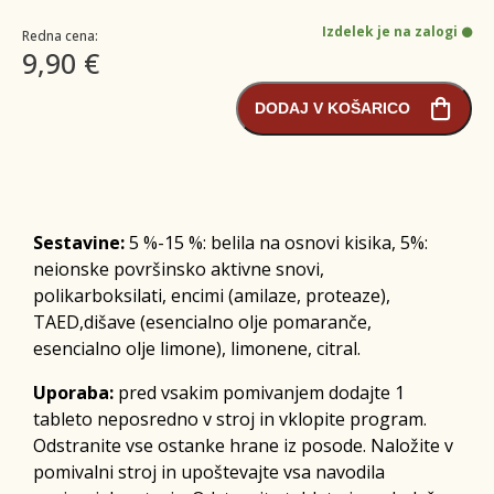
Izdelek je na zalogi
Redna cena:
9,90 €
DODAJ V KOŠARICO
Sestavine:
5 %-15 %: belila na osnovi kisika, 5%:
neionske površinsko aktivne snovi,
polikarboksilati, encimi (amilaze, proteaze),
TAED,dišave (esencialno olje pomaranče,
esencialno olje limone), limonene, citral.
Uporaba:
pred vsakim pomivanjem dodajte 1
tableto neposredno v stroj in vklopite program.
Odstranite vse ostanke hrane iz posode. Naložite v
pomivalni stroj in upoštevajte vsa navodila