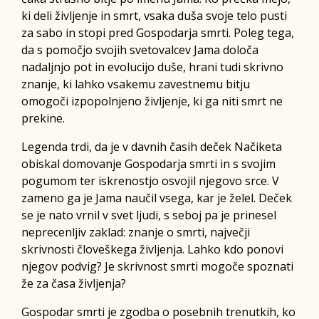
ki deli življenje in smrt, vsaka duša svoje telo pusti
za sabo in stopi pred Gospodarja smrti. Poleg tega,
da s pomočjo svojih svetovalcev Jama določa
nadaljnjo pot in evolucijo duše, hrani tudi skrivno
znanje, ki lahko vsakemu zavestnemu bitju
omogoči izpopolnjeno življenje, ki ga niti smrt ne
prekine.
Legenda trdi, da je v davnih časih deček Načiketa
obiskal domovanje Gospodarja smrti in s svojim
pogumom ter iskrenostjo osvojil njegovo srce. V
zameno ga je Jama naučil vsega, kar je želel. Deček
se je nato vrnil v svet ljudi, s seboj pa je prinesel
neprecenljiv zaklad: znanje o smrti, največji
skrivnosti človeškega življenja. Lahko kdo ponovi
njegov podvig? Je skrivnost smrti mogoče spoznati
že za časa življenja?
Gospodar smrti je zgodba o posebnih trenutkih, ko