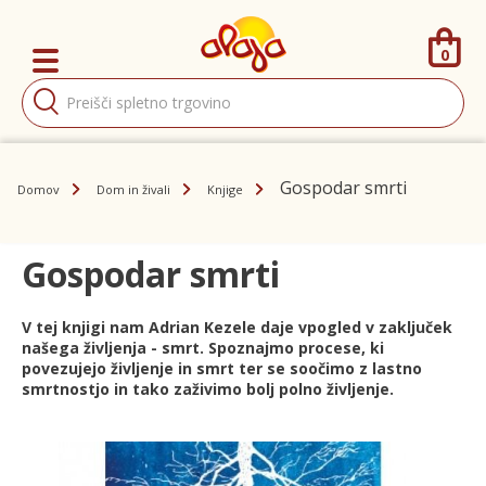
0
Products
search
Gospodar smrti
Domov
Dom in živali
Knjige
Gospodar smrti
V tej knjigi nam Adrian Kezele daje vpogled v zaključek
našega življenja - smrt. Spoznajmo procese, ki
povezujejo življenje in smrt ter se soočimo z lastno
smrtnostjo in tako zaživimo bolj polno življenje.