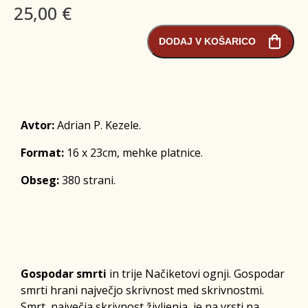
25,00 €
DODAJ V KOŠARICO
Avtor:
Adrian P. Kezele.
Format:
16 x 23cm, mehke platnice.
Obseg:
380 strani.
Gospodar smrti
in trije Načiketovi ognji. Gospodar
smrti hrani največjo skrivnost med skrivnostmi.
Smrt, največja skrivnost življenja, je na vrsti na