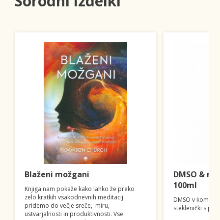
Sorodni izdelki
Blaženi možgani
DMSO & mag
100ml
Knjiga nam pokaže kako lahko že preko
zelo kratkih vsakodnevnih meditacij
DMSO v kombinac
pridemo do večje sreče, miru,
steklenički s pip
ustvarjalnosti in produktivnosti. Vse