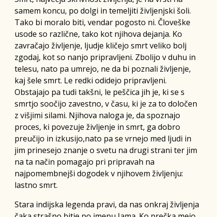
samem koncu, po dolgi in temeljiti življenjski šoli.
Tako bi moralo biti, vendar pogosto ni. Človeške
usode so različne, tako kot njihova dejanja. Ko
zavračajo življenje, ljudje kličejo smrt veliko bolj
zgodaj, kot so nanjo pripravljeni. Zbolijo v duhu in
telesu, nato pa umrejo, ne da bi poznali življenje,
kaj šele smrt. Le redki odidejo pripravljeni.
Obstajajo pa tudi takšni, le peščica jih je, ki se s
smrtjo soočijo zavestno, v času, ki je za to določen
z višjimi silami. Njihova naloga je, da spoznajo
proces, ki povezuje življenje in smrt, ga dobro
preučijo in izkusijo,nato pa se vrnejo med ljudi in
jim prinesejo znanje o svetu na drugi strani ter jim
na ta način pomagajo pri pripravah na
najpomembnejši dogodek v njihovem življenju:
lastno smrt.
Stara indijska legenda pravi, da nas onkraj življenja
čaka strašno bitje po imenu Jama. Ko prečka mejo,