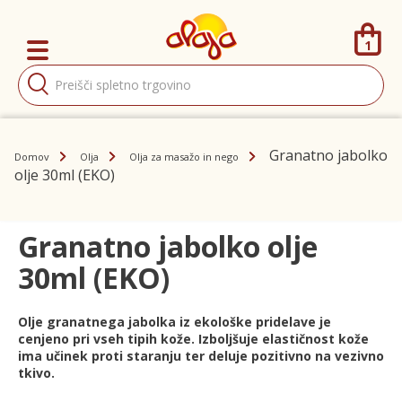
1
Products
search
Granatno jabolko
Domov
Olja
Olja za masažo in nego
olje 30ml (EKO)
Granatno jabolko olje
30ml (EKO)
Olje granatnega jabolka iz ekološke pridelave je
cenjeno pri vseh tipih kože. Izboljšuje elastičnost kože
ima učinek proti staranju ter deluje pozitivno na vezivno
tkivo.