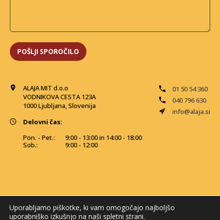
ALAJA MIT d.o.o
01 50 54 360
VODNIKOVA CESTA 123A
040 796 630
1000 Ljubljana, Slovenija
info@alaja.si
Delovni čas:
Pon. - Pet.:
9:00 - 13:00 in 14:00 - 18:00
Sob.:
9:00 - 12:00
Uporabljamo piškotke, ki vam omogočajo najboljšo
uporabniško izkušnjo na naši spletni strani.