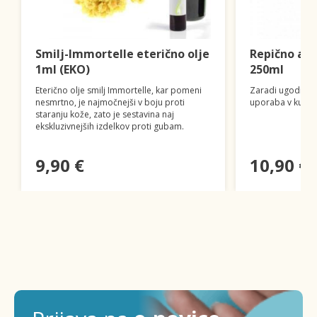
Smilj-Immortelle eterično olje
Repično ali 
1ml (EKO)
250ml
Eterično olje smilj Immortelle, kar pomeni
Zaradi ugodne s
nesmrtno, je najmočnejši v boju proti
uporaba v kulinar
staranju kože, zato je sestavina naj
ekskluzivnejših izdelkov proti gubam.
9,90 €
10,90 €