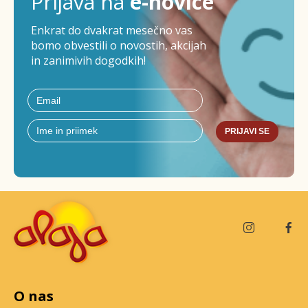
Prijava na
e-novice
Enkrat do dvakrat mesečno vas
bomo obvestili o novostih, akcijah
in zanimivih dogodkih!
PRIJAVI SE
O nas