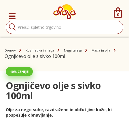
0
Products
search
Domov
Kozmetika in nega
Nega telesa
Masla in olja
Ognjičevo olje s sivko 100ml
10% CENEJE
Ognjičevo olje s sivko
100ml
Olje za nego suhe, razdražene in občutljive kože, ki
pospešuje obnavljanje.