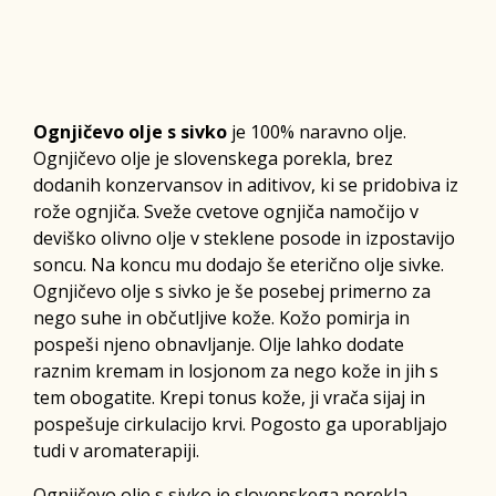
Ognjičevo olje s sivko
je 100% naravno olje.
Ognjičevo olje je slovenskega porekla, brez
dodanih konzervansov in aditivov, ki se pridobiva iz
rože ognjiča. Sveže cvetove ognjiča namočijo v
deviško olivno olje v steklene posode in izpostavijo
soncu. Na koncu mu dodajo še eterično olje sivke.
Ognjičevo olje s sivko je še posebej primerno za
nego suhe in občutljive kože. Kožo pomirja in
pospeši njeno obnavljanje. Olje lahko dodate
raznim kremam in losjonom za nego kože in jih s
tem obogatite. Krepi tonus kože, ji vrača sijaj in
pospešuje cirkulacijo krvi. Pogosto ga uporabljajo
tudi v aromaterapiji.
Ognjičevo olje s sivko je slovenskega porekla,