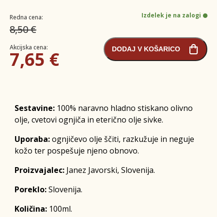
Izdelek je na zalogi
Redna cena:
8,50 €
Akcijska cena:
DODAJ V KOŠARICO
7,65 €
Sestavine:
100% naravno hladno stiskano olivno
olje, cvetovi ognjiča in eterično olje sivke.
Uporaba:
ognjičevo olje ščiti, razkužuje in neguje
kožo ter pospešuje njeno obnovo.
Proizvajalec:
Janez Javorski, Slovenija.
Poreklo:
Slovenija.
Količina:
100ml.