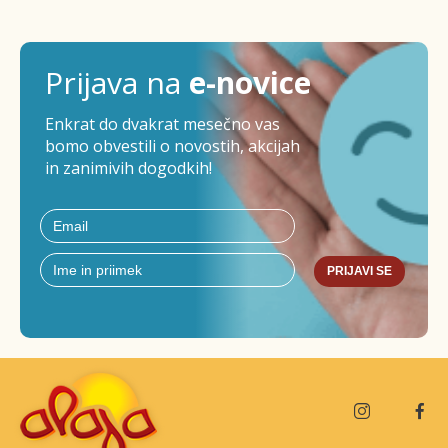
Prijava na
e-novice
Enkrat do dvakrat mesečno vas
bomo obvestili o novostih, akcijah
in zanimivih dogodkih!
PRIJAVI SE