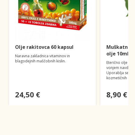
Olje rakitovca 60 kapsul
Muškatna k
olje 10ml (
Naravna zakladnica vitaminov in
blagodejnih maščobnih kislin.
Eterično olje mu
vonjem navdušuj
Uporablja se tud
kozmetičnih izdel
24,50 €
8,90 €