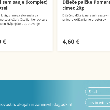
il sem sanje (komplet)
Dišeče palčke Pomara
Oseli
cimet 20g
 knjig znanega slovenskega
Dišeče palčke iz naravnih sestavin
ojstra Jožefa Oselija, kjer opisuje
prijetno odišavljanje prostorov.
no in življenjsko popotovanje.
0 €
4,60 €
ovostih, akcijah in zanimivih dogodkih!