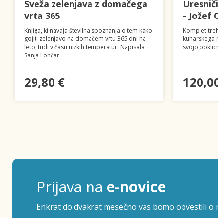
Sveža zelenjava z domačega
Uresnič
vrta 365
- Jožef 
Knjiga, ki navaja številna spoznanja o tem kako
Komplet treh
gojiti zelenjavo na domačem vrtu 365 dni na
kuharskega m
leto, tudi v času nizkih temperatur. Napisala
svojo poklic
Sanja Lončar.
29,80 €
120,0
Prijava na
e-novice
Enkrat do dvakrat mesečno vas bomo obvestili o n