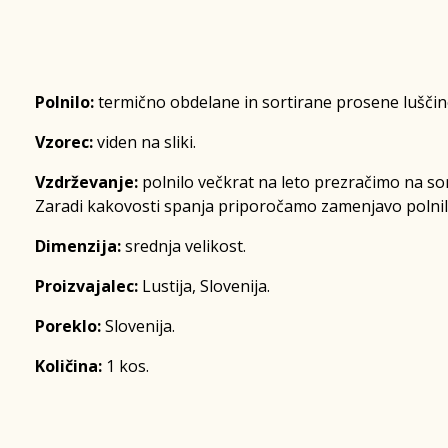
Polnilo:
termično obdelane in sortirane prosene luščin
Vzorec:
viden na sliki.
Vzdrževanje:
polnilo večkrat na leto prezračimo na son
Zaradi kakovosti spanja priporočamo zamenjavo polnila
Dimenzija:
srednja velikost.
Proizvajalec:
Lustija, Slovenija.
Poreklo:
Slovenija.
Količina:
1 kos.