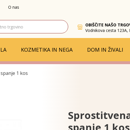
O nas
OBIŠČITE NAŠO TRGO
Vodnikova cesta 123A, 
LA
KOZMETIKA IN NEGA
DOM IN ŽIVALI
 spanje 1 kos
Sprostitvena
spanje 1 kos