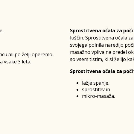
e.
Sprostitvena očala za poči
luščin. Sprostitvena očala za
svojega polnila naredijo poč
masažno vpliva na predel ok
cu ali po želji operemo.
so vsem tistim, ki si želijo 
 vsake 3 leta.
Sprostitvena očala za poči
lažje spanje,
sprostitev in
mikro-masaža.