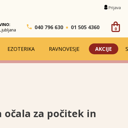
Prijava
VINO:
040 796 630
01 505 4360
0
Ljubljana
EZOTERIKA
RAVNOVESJE
AKCIJE
 očala za počitek in