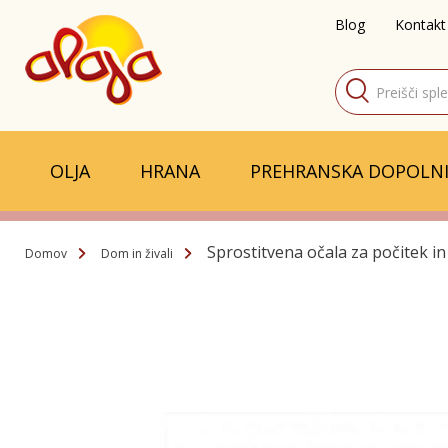
Blog
Kontakt
Products
search
OLJA
HRANA
PREHRANSKA DOPOLNI
Sprostitvena očala za počitek in
Domov
Dom in živali