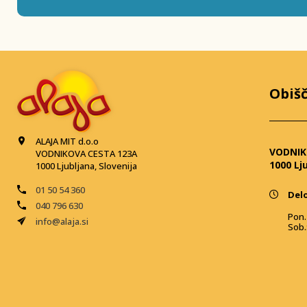
Obišč
ALAJA MIT d.o.o
VODNIK
VODNIKOVA CESTA 123A
1000 Lj
1000 Ljubljana, Slovenija
01 50 54 360
Delo
040 796 630
Pon. 
info@alaja.si
Sob.