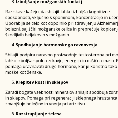
Izboljšanje možganskih funkcij
Raziskave kažejo, da shilajit lahko izboljša kognitivne
sposobnosti, vključno s spominom, koncentracijo in uče
Uporablja se celo kot dopolnilo pri zdravljenju Alzheimer
bolezni, saj ščiti možganske celice in preprečuje kopičenj
škodljivih beljakovin v možganih.
Spodbujanje hormonskega ravnovesja
Shilajit podpira naravno proizvodnjo testosterona pri mo
lahko izboljša spolno zdravje, energijo in mišično maso. 
pomaga uravnavati druge hormone, kar je koristno tako
moške kot ženske.
Krepitev kosti in sklepov
Zaradi bogate vsebnosti mineralov shilajit spodbuja zdrav
in sklepov. Pomaga pri regeneraciji sklepnega hrustanca
zmanjšuje bolečine in vnetja pri artritisu.
Razstrupljanje telesa