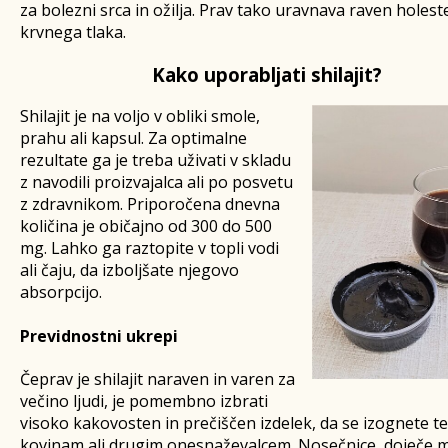
za bolezni srca in ožilja. Prav tako uravnava raven holest
krvnega tlaka.
Kako uporabljati shilajit?
Shilajit je na voljo v obliki smole,
prahu ali kapsul. Za optimalne
rezultate ga je treba uživati v skladu
z navodili proizvajalca ali po posvetu
z zdravnikom. Priporočena dnevna
količina je običajno od 300 do 500
mg. Lahko ga raztopite v topli vodi
ali čaju, da izboljšate njegovo
absorpcijo.
Previdnostni ukrepi
Čeprav je shilajit naraven in varen za
večino ljudi, je pomembno izbrati
visoko kakovosten in prečiščen izdelek, da se izognete t
kovinam ali drugim onesnaževalcem. Nosečnice, doječe m