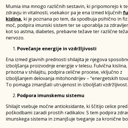
Mumia ima mnogo različnih sestavin, ki pripomorejo k t
zdravju in vitalnosti, vsekakor pa je ena izmed ključnih
fu
kislina
,
ki je poznana po tem, da spodbuja psihično in fiz
moč, podpira imunski sistem ter se uporablja za zdravlje
kot so astma, diabetes, prebavne težave ter različne teža
nervozo.
Povečanje energije in vzdržljivosti
Ena izmed glavnih prednosti shilajita je njegova sposobn
izboljšanja proizvodnje energije v telesu. Fulvična kislina, 
prisotna v shilajitu, podpira celične procese, vključno z
izboljšanjem delovanja mitohondrijev – “energetskih tovar
To pomaga zmanjšati utrujenost in izboljšati vzdržljivost.
Podpora imunskemu sistemu
Shilajit vsebuje močne antioksidante, ki ščitijo celice pred
poškodbami zaradi prostih radikalov. S tem podpira zdra
imunskega sistema in zmanjšuje tveganje za kronične bol