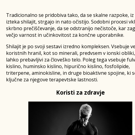
Tradicionalno se pridobiva tako, da se skalne razpoke, iz
izteka shilajit, strgajo in nato očistijo. Sodobni procesi vk
skrbno prečiščevanje, da se odstranijo nečistoče, kar zag
večjo varnost in učinkovitost za končne uporabnike.
Shilajit je po svoji sestavi izredno kompleksen. Vsebuje v
koristnih hranil, kot so minerali, predvsem v ionski obliki,
lahko prebavljivi za človeško telo. Poleg tega vsebuje ful
kislino, huminsko kislino, hipurično kislino, fosfolipide,
triterpene, aminokisline, in druge bioaktivne spojine, ki 
ključne za njegove terapevtske lastnosti.
Koristi za zdravje