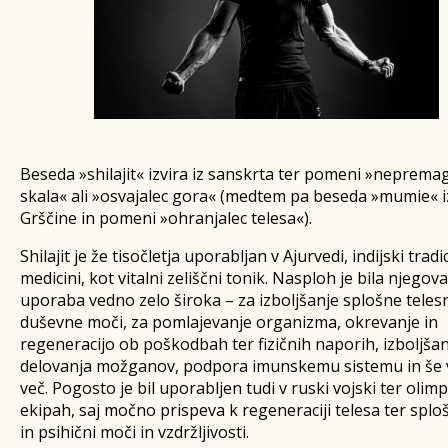
Beseda »shilajit« izvira iz sanskrta ter pomeni »nepremag
skala« ali »osvajalec gora« (medtem pa beseda »mumie« i
Grščine in pomeni »ohranjalec telesa«).
Shilajit je že tisočletja uporabljan v Ajurvedi, indijski tradi
medicini, kot vitalni zeliščni tonik. Nasploh je bila njegova
uporaba vedno zelo široka – za izboljšanje splošne teles
duševne moči, za pomlajevanje organizma, okrevanje in
regeneracijo ob poškodbah ter fizičnih naporih, izboljšan
delovanja možganov, podpora imunskemu sistemu in še 
več. Pogosto je bil uporabljen tudi v ruski vojski ter olimp
ekipah, saj močno prispeva k regeneraciji telesa ter splošn
in psihični moči in vzdržljivosti.