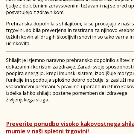
ljudje z določenimi zdravstvenimi težavami naj se pred 
posvetujejo z zdravnikom.
Prehranska dopolnila s shilajitom, ki se prodajajo v naši s
trgovini, so bila preverjena in testirana za njihovo vsebn
težkih kovin ali drugih škodljivih snovi in so tako varna in
učinkovita.
Shilajit je izjemno naravno prehransko dopolnilo s števil
dokazanimi koristmi za zdravje. Zaradi svoje sposobnosti
podpira energijo, krepi imunski sistem, izboljšuje možg
funkcije in spodbuja splošno dobro počutje, si zasluži me
vsakodnevni prehrani. S pravilno uporabo in izbiro kak
izdelka lahko shilajit postane pomemben del zdravega
življenjskega sloga.
Preverite ponudbo visoko kakovostnega shilaj
mumie v naši spletni trgovini!