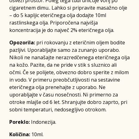
osveži prostor. Poleg tega tudi uničuje vonj po
cigaretnem dimu.. Lahko si pripravite masažno olje
– do 5 kapljic eteričnega olja dodajte 10ml
rastlinskega olja. Priporočena najvišja
koncentracija je do največ 2% eteričnega olja.
Opozorila:
pri rokovanju z eteričnim oljem bodite
pazljivi. Uporabljajte samo za zunanjo uporabo.
Nikoli ne nanašajte nerazredčenega eteričnega olja
na kožo. Pazite, da ne pride v stik s sluznico ali
očmi. Če se polijete, obvezno dobro sperite z milom
in vodo. V primeru preobčutljivosti na sestavine
eteričnega olja prenehajte z uporabo. Ne
uporabljajte v času nosečnosti. Ni primerno za
otroke mlajše od 6 let. Shranjujte dobro zaprto, pri
sobni temperaturi, nedosegljivo otrokom.
Poreklo:
Indonezija.
Količina:
10ml.