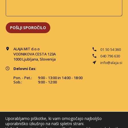
ALAJA MIT d.o.o
01 50 54 360
VODNIKOVA CESTA 123A
040 796 630
1000 Ljubljana, Slovenija
info@alaja.si
Delovni čas:
Pon. - Pet.:
9:00 - 13:00 in 14:00 - 18:00
Sob.:
9:00 - 12:00
Uporabljamo piškotke, ki vam omogočajo najboljšo
uporabniško izkušnjo na naši spletni strani.