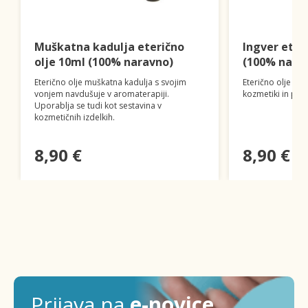
Muškatna kadulja eterično
Ingver eter
olje 10ml (100% naravno)
(100% nara
Eterično olje muškatna kadulja s svojim
Eterično olje ing
vonjem navdušuje v aromaterapiji.
kozmetiki in pri
Uporablja se tudi kot sestavina v
kozmetičnih izdelkih.
8,90 €
8,90 €
Prijava na
e-novice